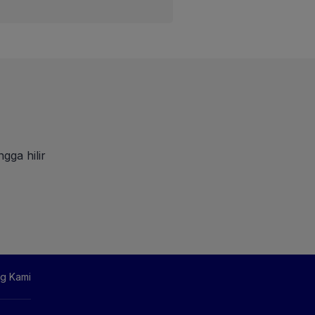
gga hilir
g Kami