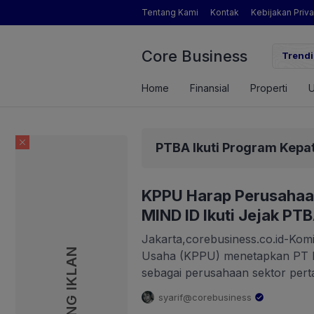
Tentang Kami
Kontak
Kebijakan Priva
Core Business
gamat Pertanian yang Dimaksud Mentan Amran?
Trendi
Home
Finansial
Properti
PTBA Ikuti Program Kepa
KPPU Harap Perusahaa
MIND ID Ikuti Jejak PT
Jakarta,corebusiness.co.id-Kom
PASANG IKLAN
Usaha (KPPU) menetapkan PT 
sebagai perusahaan sektor per
memperoleh pengesahan Progr
syarif@corebusiness
Usaha. Penetapan ini dilakukan m
.