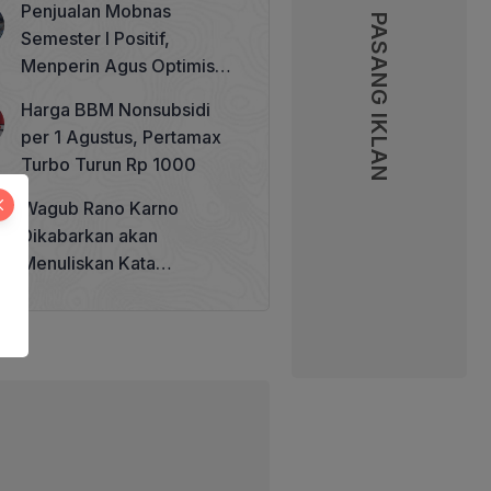
Penjualan Mobnas
Memperkuat Tata Kelola
PASANG IKLAN
Semester I Positif,
Perhutanan Sosial
Menperin Agus Optimistis
Lampaui Target 850 Unit
Harga BBM Nonsubsidi
per 1 Agustus, Pertamax
Turbo Turun Rp 1000
Wagub Rano Karno
Dikabarkan akan
Menuliskan Kata
Sambutan di Buku Sastra
Betawi 100 Tahun