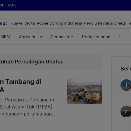
si
Iklan
ng :
Huawei Digital Power Dorong Indonesia Menuju Revolusi Energi T
FusionSolar Terbaru
UMKM
Agroindustri
Pertanian
Pertambangan
Energ
tuhan Persaingan Usaha.
Ber
n Tambang di
BA
isi Pengawas Persaingan
Bukit Asam Tbk (PTBA)
tambangan pertama yang
am Kepatuhan Persaingan
elalui Sidang Komisi di