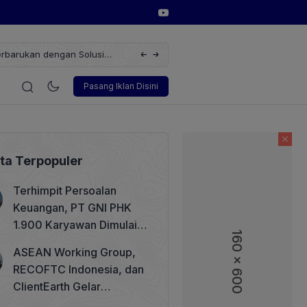
erbarukan dengan Solusi
Wakil Direktur Utama PT Pelindo, Hambra 
i
Korporasi
Teknologi
Otomotif
Wawancara
Soso
Pasang Iklan Disini
ita Terpopuler
Terhimpit Persoalan
Keuangan, PT GNI PHK
1.900 Karyawan Dimulai 5
160 x 600
Agustus 2026
ASEAN Working Group,
RECOFTC Indonesia, dan
ClientEarth Gelar
Lokakarya Regional untuk