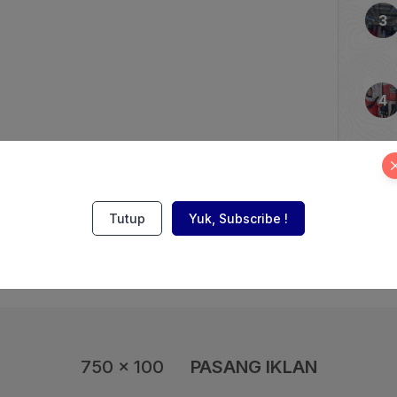
ada Rabu, 8 Oktober 2025,
Nomor 1 Tahun 2022
saingan Usaha. Sidang
Tutup
Yuk, Subscribe !
750 x 100
PASANG IKLAN