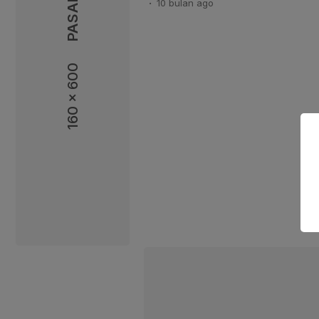
10 bulan
ago
Kantor Pusat KPPU, Jakarta, p
berdasarkan Peraturan KPPU 
tentang Program Kepatuhan Per
dipimpin oleh Hilman […]
160 x 600