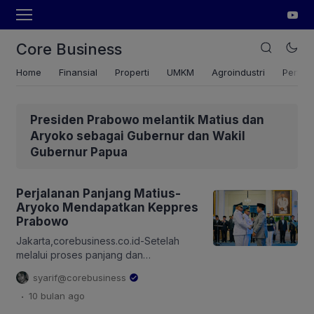
Core Business
Home
Finansial
Properti
UMKM
Agroindustri
Pertan
Presiden Prabowo melantik Matius dan
Aryoko sebagai Gubernur dan Wakil
Gubernur Papua
Perjalanan Panjang Matius-
Aryoko Mendapatkan Keppres
Prabowo
Jakarta,corebusiness.co.id-Setelah
melalui proses panjang dan
melelahkan, pasangan calon gubernur
syarif@corebusiness
dan wakil gubernur Papua nomor urut 2
.
10 bulan
ago
Mathius-Aryoko bisa melenggang
dengan bebas ke Istana Negara,