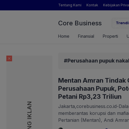
Tentang Kami
Kontak
Kebijakan Priva
Core Business
apatan Brigade Swasembada Pangan
Inikah Sosok P
Trendi
Home
Finansial
Properti
#Perusahaan pupuk nakal r
Mentan Amran Tindak
Perusahaan Pupuk, Pot
Petani Rp3,23 Triliun
PASANG IKLAN
Jakarta,corebusiness.co.id-Dal
memberantas korupsi dan mafia
Pertanian (Mentan), Andi Amra
menunjukkan keberanian dan k