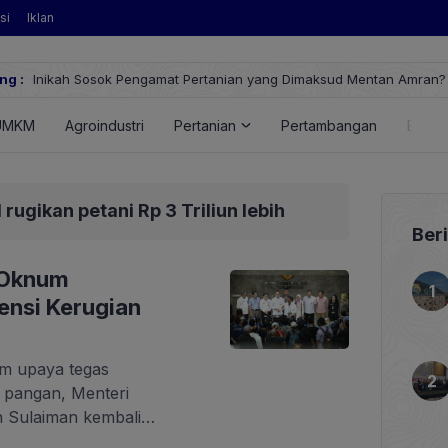
si
Iklan
engamat Pertanian yang Dimaksud Mentan Amran?
ng :
UMKM
Agroindustri
Pertanian
Pertambangan
Energ
ugikan petani Rp 3 Triliun lebih
Ber
 Oknum
ensi Kerugian
am upaya tegas
 pangan, Menteri
n Sulaiman kembali
omitmennya terhadap