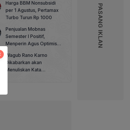
Harga BBM Nonsubsidi
Memperkuat Tata Kelola
PASANG IKLAN
per 1 Agustus, Pertamax
Perhutanan Sosial
Turbo Turun Rp 1000
Penjualan Mobnas
Semester I Positif,
Menperin Agus Optimistis
Lampaui Target 850 Unit
Wagub Rano Karno
Dikabarkan akan
Menuliskan Kata
Sambutan di Buku Sastra
Betawi 100 Tahun