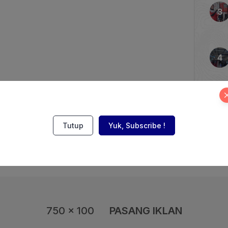
ni Indonesia. Total 27
 jenis pelanggaran yang
ahaan yang memproduksi
an 23 perusahaan yang
andar komposisi […]
Tutup
Yuk, Subscribe !
750 x 100
PASANG IKLAN