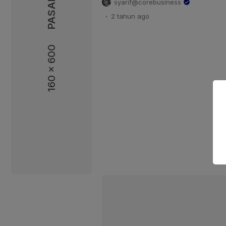
syarif@corebusiness
integritas dan keadilan demi peta
.
2 tahun
ago
perusahaan akan ditindak sesuai
dilakukan. “Sebanyak 4 perus
pupuk NPK terkategori palsu d
160 x 600
memproduksi pupuk di bawah st