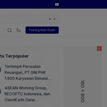
Huawei Digital Power Dorong Indonesia Menuju Revolusi Energ
FusionSolar Terbaru
i
Korporasi
Teknologi
Otomotif
Wawancara
Soso
Pasang Iklan Disini
ita Terpopuler
Terhimpit Persoalan
Keuangan, PT GNI PHK
1.900 Karyawan Dimulai 5
160 x 600
Agustus 2026
ASEAN Working Group,
RECOFTC Indonesia, dan
ClientEarth Gelar
Lokakarya Regional untuk