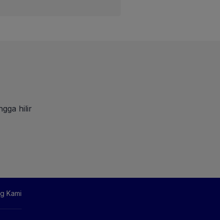
gga hilir
g Kami