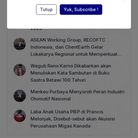
Berita Terpopuler
Tutup
Yuk, Subscribe !
Terhimpit Persoalan Keuangan, PT GNI
PHK 1.900 Karyawan Dimulai 5 Agustus
2026
ASEAN Working Group, RECOFTC
Indonesia, dan ClientEarth Gelar
Lokakarya Regional untuk Memperkuat
Tata Kelola Perhutanan Sosial
Wagub Rano Karno Dikabarkan akan
Menuliskan Kata Sambutan di Buku
Sastra Betawi 100 Tahun
Menkeu Purbaya Menyoroti Peran Industri
Otomotif Nasional
Laba Anak Usaha PIEP di Prancis
Melonjak, Disebut-sebut akan Akuisisi
Perusahaan Migas Kanada