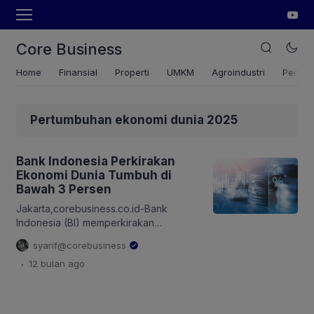
Core Business
Home
Finansial
Properti
UMKM
Agroindustri
Pertan
Pertumbuhan ekonomi dunia 2025
Bank Indonesia Perkirakan
Ekonomi Dunia Tumbuh di
Bawah 3 Persen
Jakarta,corebusiness.co.id-Bank
Indonesia (BI) memperkirakan
pertumbuhan ekonomi dunia tahun
syarif@corebusiness
2025 di bawah 3 persen.
.
12 bulan
ago
Perekonomian dunia melemah sejalan
dengan meluasnya implementasi tarif
resiprokal Amerika Serikat (AS). Sejak
7 Agustus 2025, tarif resiprokal AS