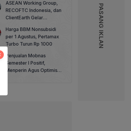
ASEAN Working Group,
PASANG IKLAN
RECOFTC Indonesia, dan
ClientEarth Gelar
Lokakarya Regional untuk
Harga BBM Nonsubsidi
Memperkuat Tata Kelola
per 1 Agustus, Pertamax
Perhutanan Sosial
Turbo Turun Rp 1000
Penjualan Mobnas
Semester I Positif,
Menperin Agus Optimistis
Lampaui Target 850 Unit