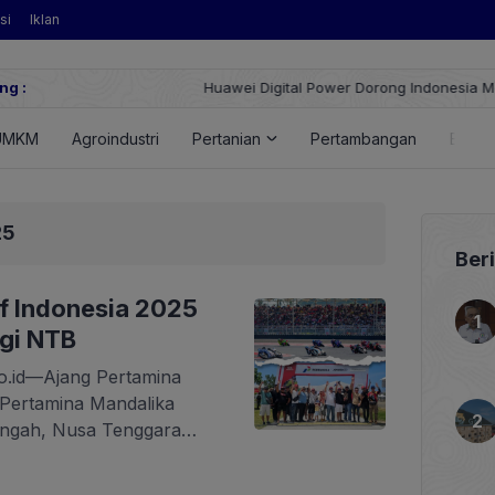
si
Iklan
ng :
Huawei Digital Power Dorong Indonesia Menuju Revolus
FusionSolar Terbaru
UMKM
Agroindustri
Pertanian
Pertambangan
Energ
25
Ber
of Indonesia 2025
agi NTB
o.id—Ajang Pertamina
 Pertamina Mandalika
Tengah, Nusa Tenggara
baru sebagai
ertama kali digelar yang