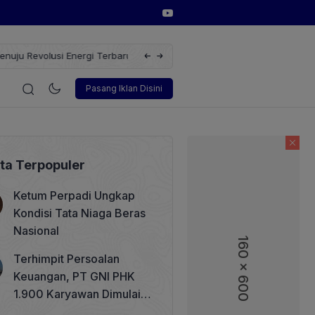
i Energi Terbarukan dengan Solusi
Wakil Direktur Utama PT Pelindo
i
Korporasi
Teknologi
Otomotif
Wawancara
Soso
Pasang Iklan Disini
ita Terpopuler
Ketum Perpadi Ungkap
Kondisi Tata Niaga Beras
Nasional
160 x 600
Terhimpit Persoalan
Keuangan, PT GNI PHK
1.900 Karyawan Dimulai 5
Agustus 2026