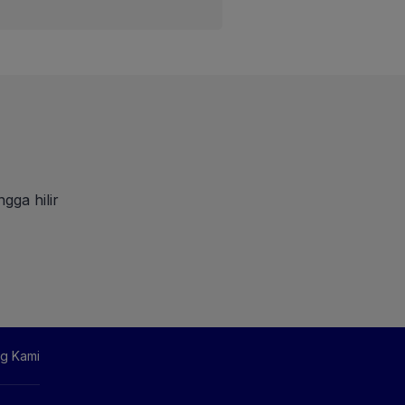
gga hilir
g Kami