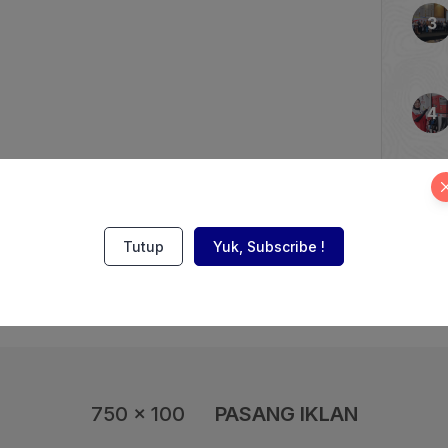
Oktober 2025 kemarin.
lier effect bagi ekonomi
atan dari sisi teknis dan
Tutup
Yuk, Subscribe !
750 x 100
PASANG IKLAN