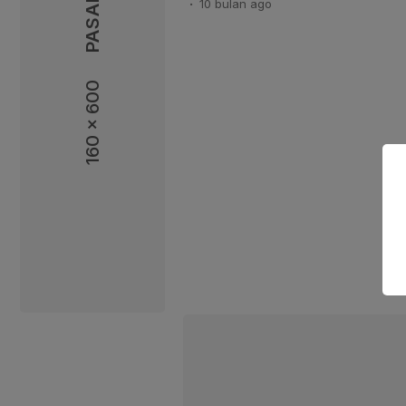
10 bulan
ago
berlangsung tiga hari pada 3-5 
Event ini juga memberikan multip
NTB. Selain menampilkan peningk
pelayanan, […]
160 x 600