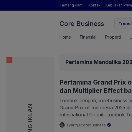
Tentang Kami
Kontak
Kebijakan Priva
Core Business
Sosok Pengamat Pertanian yang Dimaksud Mentan Amran?
Trendi
Home
Finansial
Properti
Pertamina Mandalika 20
Pertamina Grand Prix 
dan Multiplier Effect b
Lombok Tengah,corebusiness.c
PASANG IKLAN
Grand Prix of Indonesia 2025 di
International Circuit, Lombok 
Barat (NTB), mencatat sejarah 
syarif@corebusiness
penyelenggaraan terbaik sejak p
.