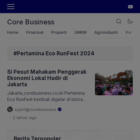
Core Business
Home
Finansial
Properti
UMKM
Agroindustri
Pertan
#Pertamina Eco RunFest 2024
Si Pesut Mahakam Penggerak
Ekonomi Lokal Hadir di
Jakarta
Jakarta,corebusiness.co.id-Pertamina
Eco RunFest kembali digelar di Istora
Senayan, Jakarta pada hari Minggu, 24
syarif@corebusiness
November 2024. Acara tahunan ini
.
2 tahun
ago
diikuti oleh lebih dari 21 ribu peserta
untuk Eco Run maupun Eco Festival.
Pertamina Eco RunFest 2024 tidak
sekadar ajang lari, tetapi juga sarana
Berita Terpopuler