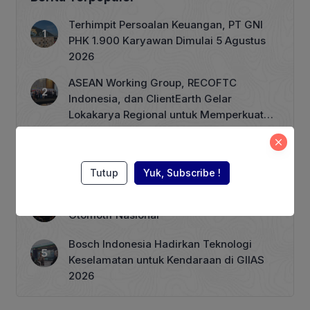
untuk menyebarkan energi positif
kepada masyarakat dan membentuk
Terhimpit Persoalan Keuangan, PT GNI
kesadaran akan pentingnya menjaga
PHK 1.900 Karyawan Dimulai 5 Agustus
kelestarian […]
2026
ASEAN Working Group, RECOFTC
Indonesia, dan ClientEarth Gelar
Lokakarya Regional untuk Memperkuat
Tata Kelola Perhutanan Sosial
Wagub Rano Karno Dikabarkan akan
Menuliskan Kata Sambutan di Buku
Sastra Betawi 100 Tahun
Tutup
Yuk, Subscribe !
Menkeu Purbaya Menyoroti Peran Industri
Otomotif Nasional
Bosch Indonesia Hadirkan Teknologi
Keselamatan untuk Kendaraan di GIIAS
2026