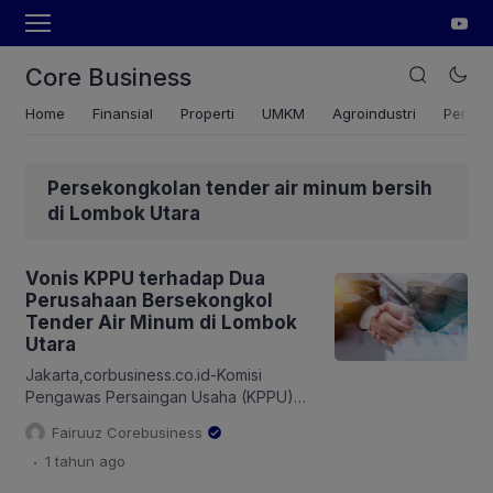
Core Business
Home
Finansial
Properti
UMKM
Agroindustri
Pertan
Persekongkolan tender air minum bersih
di Lombok Utara
Vonis KPPU terhadap Dua
Perusahaan Bersekongkol
Tender Air Minum di Lombok
Utara
Jakarta,corbusiness.co.id-Komisi
Pengawas Persaingan Usaha (KPPU)
menjatuhkan sanksi tegas terhadap
Fairuuz Corebusiness
dua pelaku usaha yang terbukti
.
1 tahun
ago
melakukan persekongkolan dalam
pengadaan penyediaan air bersih di