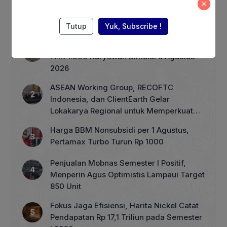
Berita Terpopuler
Tutup
Yuk, Subscribe !
Terhimpit Persoalan Keuangan, PT GNI
PHK 1.900 Karyawan Dimulai 5 Agustus
2026
ASEAN Working Group, RECOFTC
Indonesia, dan ClientEarth Gelar
Lokakarya Regional untuk Memperkuat
Tata Kelola Perhutanan Sosial
Harga BBM Nonsubsidi per 1 Agustus,
Pertamax Turbo Turun Rp 1000
Penjualan Mobnas Semester I Positif,
Menperin Agus Optimistis Lampaui Target
850 Unit
Fokus Jaga Efisiensi, Harita Nickel Catat
Pendapatan Rp 17,1 Triliun pada Semester