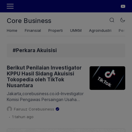
Core Business
Home
Finansial
Properti
UMKM
Agroindustri
Pertan
#Perkara Akuisisi
Berikut Penilaian Investigator
KPPU Hasil Sidang Akuisisi
Tokopedia oleh TikTok
Nusantara
Jakarta,corebusiness.co.id–Investigator
Komisi Pengawas Persaingan Usaha
(KPPU) telah menyelesaikan proses
Fairuuz Corebusiness
penilaian menyeluruh atas transaksi
.
1 tahun
ago
pengambilalihan saham PT Tokopedia
oleh TikTok Nusantara (SG) Pte. Ltd.
Hasilnya, Investigator menyatakan