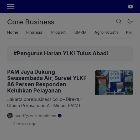
Core Business
Home
Finansial
Properti
UMKM
Agroindustri
Pertan
#Pengurus Harian YLKI Tulus Abadi
PAM Jaya Dukung
Swasembada Air, Survei YLKI:
86 Persen Responden
Keluhkan Pelayanan
Jakarta,corebusiness.co.id– Direktur
Utama Perusahaan Air Minum (PAM)
Jaya, Arief Nasrudin mendukung visi
syarif@corebusiness
Presiden Prabowo mewujudkan
.
2 tahun
ago
swasembada air, salah satunya
penyediaan air bersih bagi warga
Jakarta. Sementara survei Yayasan