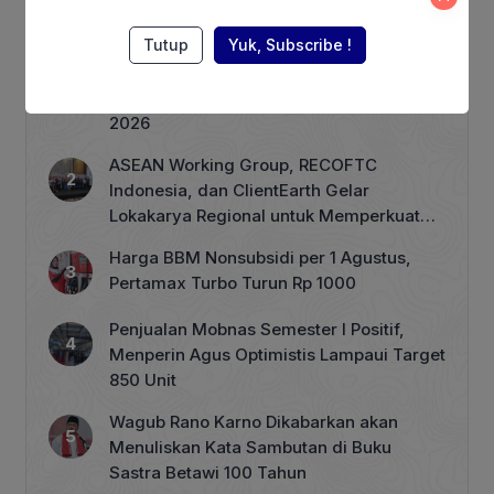
Berita Terpopuler
Tutup
Yuk, Subscribe !
Terhimpit Persoalan Keuangan, PT GNI
PHK 1.900 Karyawan Dimulai 5 Agustus
2026
ASEAN Working Group, RECOFTC
Indonesia, dan ClientEarth Gelar
Lokakarya Regional untuk Memperkuat
Tata Kelola Perhutanan Sosial
Harga BBM Nonsubsidi per 1 Agustus,
Pertamax Turbo Turun Rp 1000
Penjualan Mobnas Semester I Positif,
Menperin Agus Optimistis Lampaui Target
850 Unit
Wagub Rano Karno Dikabarkan akan
Menuliskan Kata Sambutan di Buku
Sastra Betawi 100 Tahun