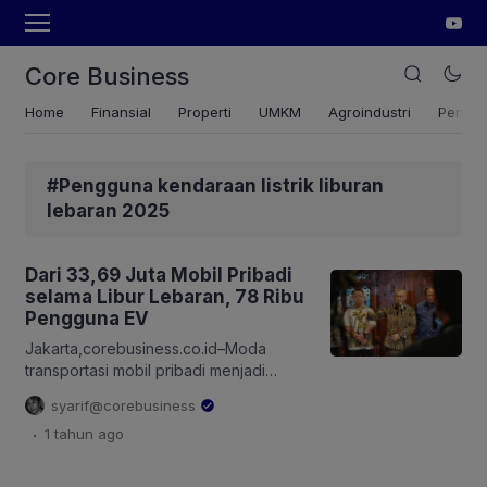
Core Business
Home
Finansial
Properti
UMKM
Agroindustri
Pertan
#Pengguna kendaraan listrik liburan
lebaran 2025
Dari 33,69 Juta Mobil Pribadi
selama Libur Lebaran, 78 Ribu
Pengguna EV
Jakarta,corebusiness.co.id–Moda
transportasi mobil pribadi menjadi
pilihan terbanyak yang digunakan
syarif@corebusiness
masyarakat dalam pergerakan selama
.
1 tahun
ago
liburan Lebaran 2025. Dari 33,69 juta
(23 persen) mobil pribadi, sekitar 78
ribu adalah pengguna kendaraan listrik