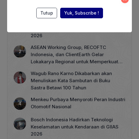
Berita Terpopuler
Tutup
Yuk, Subscribe !
Terhimpit Persoalan Keuangan, PT GNI
PHK 1.900 Karyawan Dimulai 5 Agustus
2026
ASEAN Working Group, RECOFTC
Indonesia, dan ClientEarth Gelar
Lokakarya Regional untuk Memperkuat
Tata Kelola Perhutanan Sosial
Wagub Rano Karno Dikabarkan akan
Menuliskan Kata Sambutan di Buku
Sastra Betawi 100 Tahun
Menkeu Purbaya Menyoroti Peran Industri
Otomotif Nasional
Bosch Indonesia Hadirkan Teknologi
Keselamatan untuk Kendaraan di GIIAS
2026