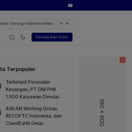
u Revolusi Energi Terbarukan dengan Solusi
Wakil Direktur Utama 
i
Korporasi
Teknologi
Otomotif
Wawancara
Soso
Pasang Iklan Disini
ita Terpopuler
Terhimpit Persoalan
Keuangan, PT GNI PHK
1.900 Karyawan Dimulai 5
160 x 600
Agustus 2026
ASEAN Working Group,
RECOFTC Indonesia, dan
ClientEarth Gelar
Lokakarya Regional untuk