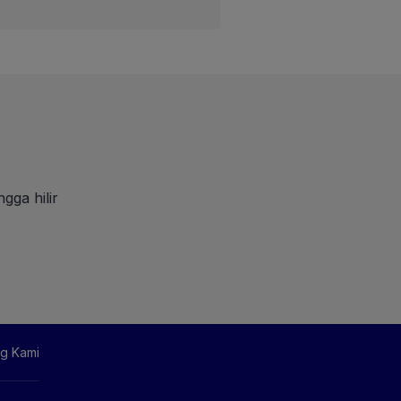
gga hilir
g Kami