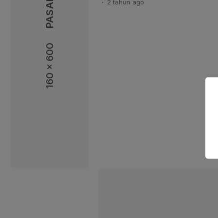
2 tahun
ago
meluncur ke kediaman Presiden
Padepokan Garuda Yaksa, Hamb
Barat, Sabtu itu. Kedatangan Bah
Presiden Prabowo untuk menjel
160 x 600