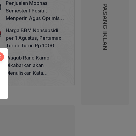
Penjualan Mobnas
Memperkuat Tata Kelola
PASANG IKLAN
Semester I Positif,
Perhutanan Sosial
Menperin Agus Optimistis
Lampaui Target 850 Unit
Harga BBM Nonsubsidi
per 1 Agustus, Pertamax
Turbo Turun Rp 1000
Wagub Rano Karno
Dikabarkan akan
Menuliskan Kata
Sambutan di Buku Sastra
Betawi 100 Tahun