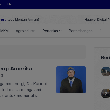
si
Iklan
ng :
Huawei Digital Power Dorong Indonesia Menuj
FusionSolar Terbaru
UMKM
Agroindustri
Pertanian
Pertambangan
Energ
Ber
ergi Amerika
ia
gamat energi, Dr. Kurtubi
k Indonesia mengalami
por untuk memenuhi
teri Energi dan Sumber
hadalia bergegas