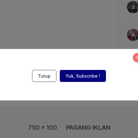
 Prabowo Subianto di
alang, Bogor, Jawa
lil lantaran diminta
askan […]
Tutup
Yuk, Subscribe !
750 x 100
PASANG IKLAN