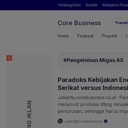
Tentang Kami
Kontak
Kebijakan Priva
Core Business
Inikah Sosok Pengamat Pertanian yang Dimaksud Mentan Amran?
Trendi
Home
Finansial
Properti
#Pengelolaan Migas AS
Paradoks Kebijakan En
Serikat versus Indones
Jakarta,corebusiness.co.id –Pen
PASANG IKLAN
menyorot produksi lifting minya
penurunan, sehingga harus im
kebutuhan di dalam negeri. Men
syarif@corebusiness
Daya Mineral (ESDM), Bahlil La
.