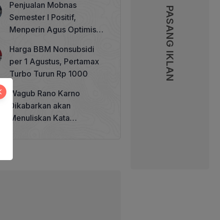
Penjualan Mobnas
Memperkuat Tata Kelola
PASANG IKLAN
Semester I Positif,
Perhutanan Sosial
Menperin Agus Optimistis
Lampaui Target 850 Unit
Harga BBM Nonsubsidi
per 1 Agustus, Pertamax
Turbo Turun Rp 1000
Wagub Rano Karno
Dikabarkan akan
Menuliskan Kata
Sambutan di Buku Sastra
Betawi 100 Tahun