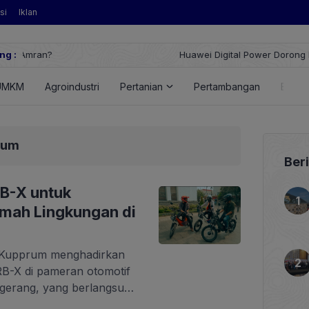
si
Iklan
ng :
Huawei Digital Power Dorong Indonesia Menuju Revolu
FusionSolar Terbaru
UMKM
Agroindustri
Pertanian
Pertambangan
Energ
rum
Ber
B-X untuk
amah Lingkungan di
—Kupprum menghadirkan
RB-X di pameran otomotif
ngerang, yang berlangsung
025. Setelah tahun lalu