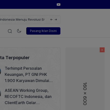
si Energi Terbarukan dengan Solusi
Wakil Direktur Utama PT Pelin
i
Korporasi
Teknologi
Otomotif
Wawancara
Soso
Pasang Iklan Disini
ita Terpopuler
Terhimpit Persoalan
Keuangan, PT GNI PHK
1.900 Karyawan Dimulai 5
160 x 600
Agustus 2026
ASEAN Working Group,
RECOFTC Indonesia, dan
ClientEarth Gelar
Lokakarya Regional untuk