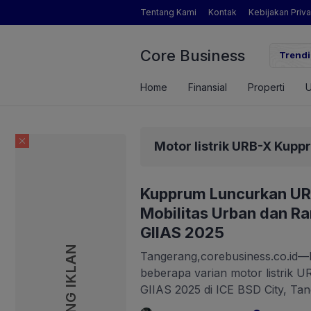
Tentang Kami
Kontak
Kebijakan Priva
Core Business
 Sosok Pengamat Pertanian yang Dimaksud Mentan Amran?
Trendi
Home
Finansial
Properti
Motor listrik URB-X Kupp
Kupprum Luncurkan UR
Mobilitas Urban dan R
GIIAS 2025
PASANG IKLAN
Tangerang,corebusiness.co.id
beberapa varian motor listrik U
GIIAS 2025 di ICE BSD City, Ta
pada 24 Juli hingga 3 Agustus 2