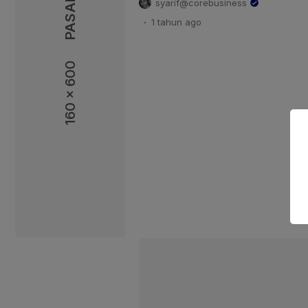
syarif@corebusiness
diperkenalkan konsep URB-X, ya
.
1 tahun
ago
yang menggabungkan gaya, fungs
Kupprum Teknik Dinamika meny
siap produksi masal motor listri
160 x 600