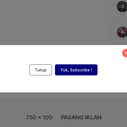
kni motor listrik modular
i, dan teknologi, tim
ampaikan kabar gembira
k keren […]
Tutup
Yuk, Subscribe !
750 x 100
PASANG IKLAN