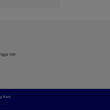
gga hilir
g Kami