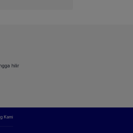
gga hilir
g Kami