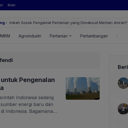
si
Iklan
Sosok Pengamat Pertanian yang Dimaksud Mentan Amran?
ng :
UMKM
Agroindustri
Pertanian
Pertambangan
Energ
ffendi
Ber
 untuk Pengenalan
ia
erintah Indonesia sedang
 sumber energi baru dan
 di Indonesia. Bagaimana
rtama di Indonesia?
 kebijakan proyek EBT