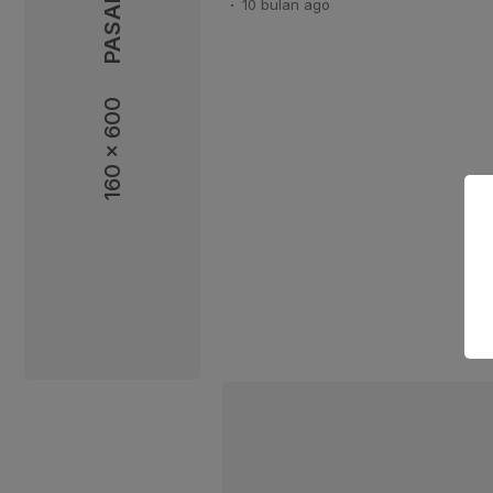
10 bulan
ago
seperti bioenergi, pembangunan 
berbasis EBT terus menunjukka
yang signifikan. Seperti Progra
campuran 40 persen biodiesel d
160 x 600