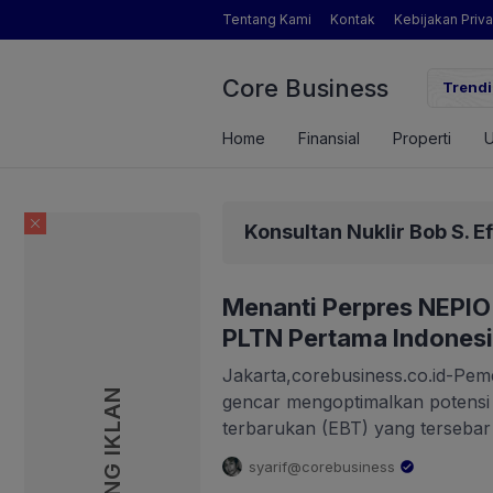
Tentang Kami
Kontak
Kebijakan Priva
Core Business
an Pendapatan Brigade Swasembada Pangan
Inikah 
Trendi
Home
Finansial
Properti
Konsultan Nuklir Bob S. E
Menanti Perpres NEPIO
PLTN Pertama Indones
Jakarta,corebusiness.co.id-Pem
PASANG IKLAN
gencar mengoptimalkan potensi
terbarukan (EBT) yang tersebar
proyeksi pembangunan PLTN pe
syarif@corebusiness
Dalam beberapa waktu terakhir,
.