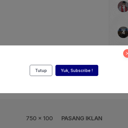
pembangkit listrik
n progres peningkatan
m bioenergi dalam bentuk
ari minyak sawit […]
Tutup
Yuk, Subscribe !
750 x 100
PASANG IKLAN