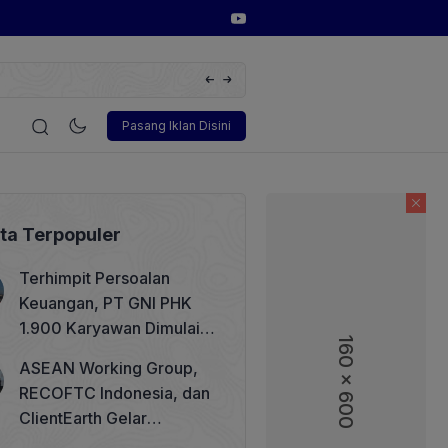
Huawei Digital Power Dorong Indonesia Menuju Revolus
FusionSolar Terbaru
i
Korporasi
Teknologi
Otomotif
Wawancara
Soso
Pasang Iklan Disini
ita Terpopuler
Terhimpit Persoalan
Keuangan, PT GNI PHK
1.900 Karyawan Dimulai 5
160 x 600
Agustus 2026
ASEAN Working Group,
RECOFTC Indonesia, dan
ClientEarth Gelar
Lokakarya Regional untuk