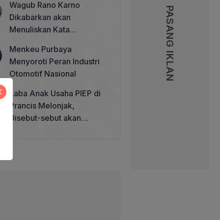
Wagub Rano Karno
Memperkuat Tata Kelola
PASANG IKLAN
Dikabarkan akan
Perhutanan Sosial
Menuliskan Kata
Sambutan di Buku Sastra
Menkeu Purbaya
Betawi 100 Tahun
Menyoroti Peran Industri
Otomotif Nasional
Laba Anak Usaha PIEP di
Prancis Melonjak,
Disebut-sebut akan
Akuisisi Perusahaan
Migas Kanada