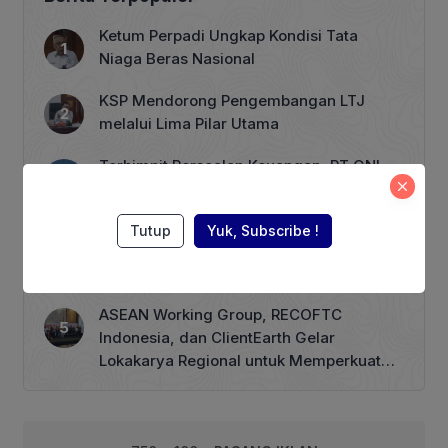
daerah penting termasuk Sulawesi
Tengah, terutama Morowali, Sulawesi
Ketum Perpadi Ungkap Kondisi Tata
Tenggara, seperti Kolaka dan Konawe
Niaga Beras Nasional
Utara, dan Sulawesi Selatan, khususnya
Luwu Timur. Selain nikel, Sulawesi juga
KSP Mendorong Pengembangan LTJ
menghasilkan tambang lain […]
melalui Lima Pilar Utama
Terhimpit Persoalan Keuangan, PT GNI
PHK 1.900 Karyawan Dimulai 5 Agustus
2026
Tutup
Yuk, Subscribe !
Harga BBM Nonsubsidi per 1 Agustus,
Pertamax Turbo Turun Rp 1000
ASEAN Working Group, RECOFTC
Indonesia, dan ClientEarth Gelar
Lokakarya Regional untuk Memperkuat
Tata Kelola Perhutanan Sosial