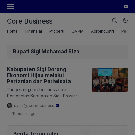
Core Business
Home
Finansial
Properti
UMKM
Agroindustri
Pertan
Bupati Sigi Mohamad Rizal
Kabupaten Sigi Dorong
Ekonomi Hijau melalui
Pertanian dan Pariwisata
Tangerang,corebusiness.co.id-
Pemerintah Kabupaten Sigi, Provinsi
Sulawesi Tengah, menggaungkan
syarif@corebusiness
pembangunan ekonomi hijau dengan
.
11 bulan
ago
memaksimalkan potensi dari sektor
pertanian dan pariwisata. Sulawesi
adalah wilayah penghasil tambang nikel
utama di Indonesia, dengan beberapa
Berita Terpopuler