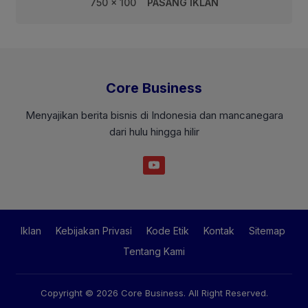
750 x 100
PASANG IKLAN
Core Business
Menyajikan berita bisnis di Indonesia dan mancanegara
dari hulu hingga hilir
Iklan
Kebijakan Privasi
Kode Etik
Kontak
Sitemap
Tentang Kami
Copyright © 2026
Core Business
. All Right Reserved.