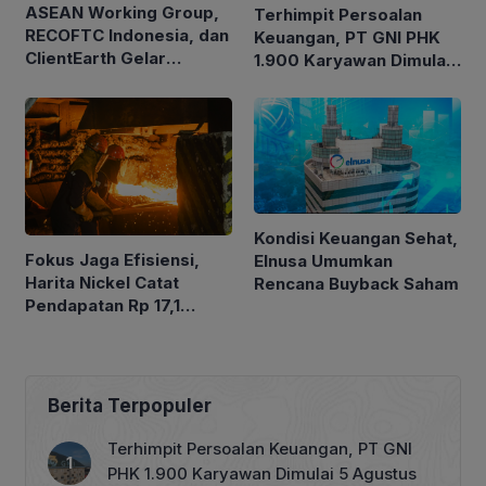
ASEAN Working Group,
Terhimpit Persoalan
RECOFTC Indonesia, dan
Keuangan, PT GNI PHK
ClientEarth Gelar
1.900 Karyawan Dimulai
Lokakarya Regional
5 Agustus 2026
untuk Memperkuat Tata
Kelola Perhutanan Sosial
Kondisi Keuangan Sehat,
Fokus Jaga Efisiensi,
Elnusa Umumkan
Harita Nickel Catat
Rencana Buyback Saham
Pendapatan Rp 17,1
Triliun pada Semester I
2026
Berita Terpopuler
Terhimpit Persoalan Keuangan, PT GNI
PHK 1.900 Karyawan Dimulai 5 Agustus