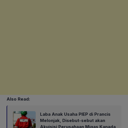
Also Read:
Laba Anak Usaha PIEP di Prancis
Melonjak, Disebut-sebut akan
Akuisisi Perusahaan Migas Kanada