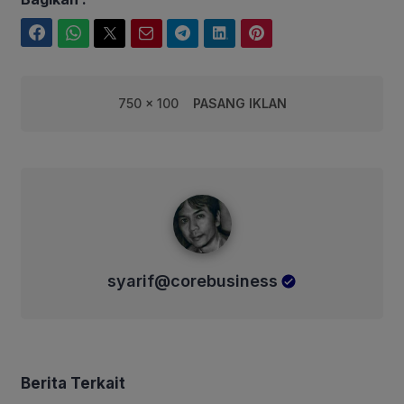
Facebook
WhatsApp
Twitter
Email
Telegram
LinkedIn
Pinterest
750 x 100
PASANG IKLAN
syarif@corebusiness
syarif@corebusiness
Berita Terkait