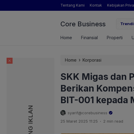
Tentang Kami
Kontak
Kebijakan Priva
Core Business
gamat Pertanian yang Dimaksud Mentan Amran?
Trendi
Home
Finansial
Properti
›
Home
Korporasi
SKK Migas dan P
Berikan Kompens
BIT-001 kepada
PASANG IKLAN
PASANG IKLAN
syarif@corebusiness
.
25 Maret 2025 11:25
2 min read