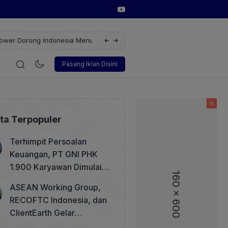
erbarukan dengan Solusi
Wakil Direktur Utama PT Pelindo, Hambra 
i
Korporasi
Teknologi
Otomotif
Wawancara
Sos
Pasang Iklan Disini
ita Terpopuler
Terhimpit Persoalan
Keuangan, PT GNI PHK
1.900 Karyawan Dimulai 5
160 x 600
160 x 600
Agustus 2026
ASEAN Working Group,
RECOFTC Indonesia, dan
ClientEarth Gelar
Lokakarya Regional untuk