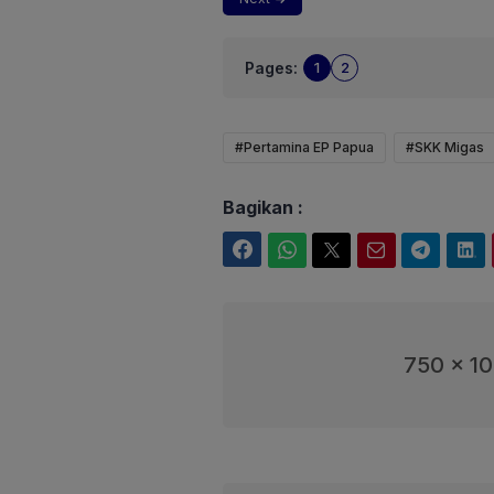
Pages:
1
2
#Pertamina EP Papua
#SKK Migas
Bagikan :
Facebook
WhatsApp
Twitter
Email
Telegram
LinkedIn
750 x 1