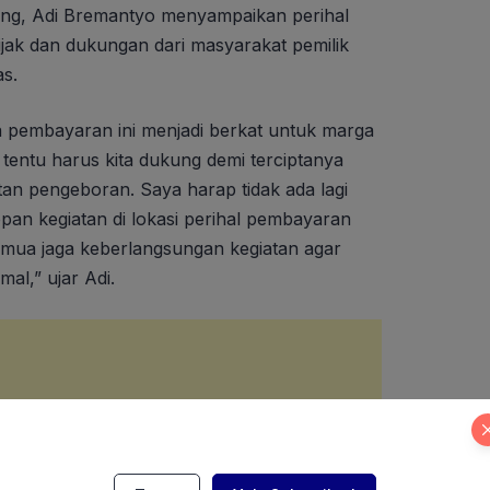
ong, Adi Bremantyo menyampaikan perihal
jak dan dukungan dari masyarakat pemilik
as.
 pembayaran ini menjadi berkat untuk marga
tentu harus kita dukung demi terciptanya
tan pengeboran. Saya harap tidak ada lagi
an kegiatan di lokasi perihal pembayaran
semua jaga keberlangsungan kegiatan agar
mal,” ujar Adi.