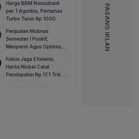
Harga BBM Nonsubsidi
Memperkuat Tata Kelola
PASANG IKLAN
PASANG IKLAN
per 1 Agustus, Pertamax
Perhutanan Sosial
Turbo Turun Rp 1000
Penjualan Mobnas
Semester I Positif,
Menperin Agus Optimistis
Lampaui Target 850 Unit
Fokus Jaga Efisiensi,
Harita Nickel Catat
Pendapatan Rp 17,1 Triliun
pada Semester I 2026