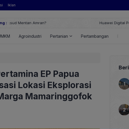
si
Iklan
ng :
Huawei Digital Power Dorong Indonesia Menuju Revolusi Energi T
FusionSolar Terbaru
UMKM
Agroindustri
Pertanian
Pertambangan
Energ
Ber
ertamina EP Papua
asi Lokasi Eksplorasi
 Marga Mamaringgofok