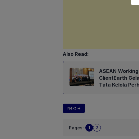
Also Read:
ASEAN Working 
ClientEarth Gel
Tata Kelola Per
Next
Pages:
1
2