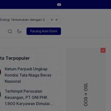
erbarukan dengan Solusi
Wakil Direktur Utama PT Pelindo, Hambra 
i
Korporasi
Teknologi
Otomotif
Wawancara
Sos
Pasang Iklan Disini
ita Terpopuler
Ketum Perpadi Ungkap
Kondisi Tata Niaga Beras
Nasional
160 x 600
160 x 600
Terhimpit Persoalan
Keuangan, PT GNI PHK
1.900 Karyawan Dimulai 5
Agustus 2026