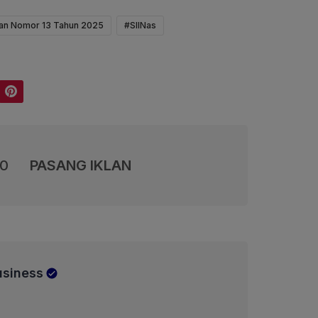
ian Nomor 13 Tahun 2025
#SIINas
Pinterest
00
PASANG IKLAN
usiness