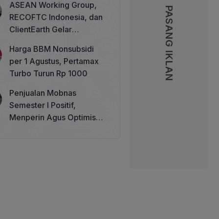
ASEAN Working Group,
PASANG IKLAN
PASANG IKLAN
RECOFTC Indonesia, dan
ClientEarth Gelar
Lokakarya Regional untuk
Harga BBM Nonsubsidi
Memperkuat Tata Kelola
per 1 Agustus, Pertamax
Perhutanan Sosial
Turbo Turun Rp 1000
Penjualan Mobnas
Semester I Positif,
Menperin Agus Optimistis
Lampaui Target 850 Unit