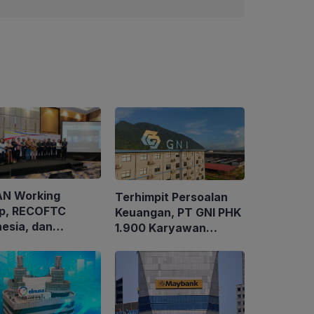
N Working
Terhimpit Persoalan
p, RECOFTC
Keuangan, PT GNI PHK
nesia, dan
1.900 Karyawan
tEarth Gelar
Dimulai 5 Agustus
karya Regional
2026
k Memperkuat
Kelola
utanan Sosial