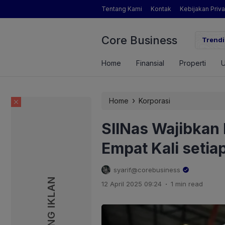
Tentang Kami
Kontak
Kebijakan Priva
Core Business
gamat Pertanian yang Dimaksud Mentan Amran?
Trendi
Home
Finansial
Properti
›
Home
Korporasi
SIINas Wajibkan 
Empat Kali setia
syarif@corebusiness
PASANG IKLAN
PASANG IKLAN
.
12 April 2025 09:24
1 min read