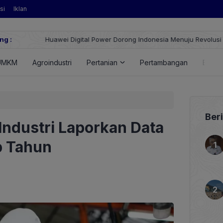
si
Iklan
ng :
Huawei Digital Power Dorong Indonesia Menuju Revolusi Energi T
FusionSolar Terbaru
UMKM
Agroindustri
Pertanian
Pertambangan
Energ
Ber
Industri Laporkan Data
p Tahun