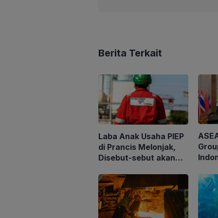
Berita Terkait
ASEA
Laba Anak Usaha PIEP
Grou
di Prancis Melonjak,
Indo
Disebut-sebut akan
Clien
Akuisisi Perusahaan
Loka
Migas Kanada
untu
Tata 
Perh