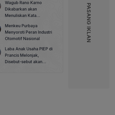
Wagub Rano Karno
Memperkuat Tata Kelola
PASANG IKLAN
PASANG IKLAN
Dikabarkan akan
Perhutanan Sosial
Menuliskan Kata
Sambutan di Buku Sastra
Menkeu Purbaya
Betawi 100 Tahun
Menyoroti Peran Industri
Otomotif Nasional
Laba Anak Usaha PIEP di
Prancis Melonjak,
Disebut-sebut akan
Akuisisi Perusahaan
Migas Kanada