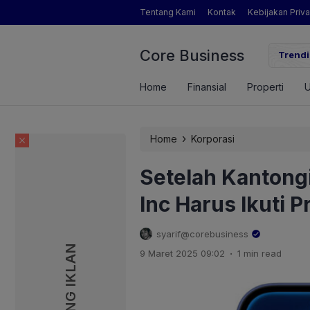
Tentang Kami
Kontak
Kebijakan Priva
Core Business
gamat Pertanian yang Dimaksud Mentan Amran?
Trendi
Home
Finansial
Properti
›
Home
Korporasi
Setelah Kantongi
Inc Harus Ikuti P
syarif@corebusiness
PASANG IKLAN
PASANG IKLAN
.
9 Maret 2025 09:02
1 min read