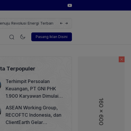
erbarukan dengan Solusi
Wakil Direktur Utama PT Pelindo, Hambra 
i
Korporasi
Teknologi
Otomotif
Wawancara
Sos
Pasang Iklan Disini
ita Terpopuler
Terhimpit Persoalan
Keuangan, PT GNI PHK
1.900 Karyawan Dimulai 5
160 x 600
160 x 600
Agustus 2026
ASEAN Working Group,
RECOFTC Indonesia, dan
ClientEarth Gelar
Lokakarya Regional untuk