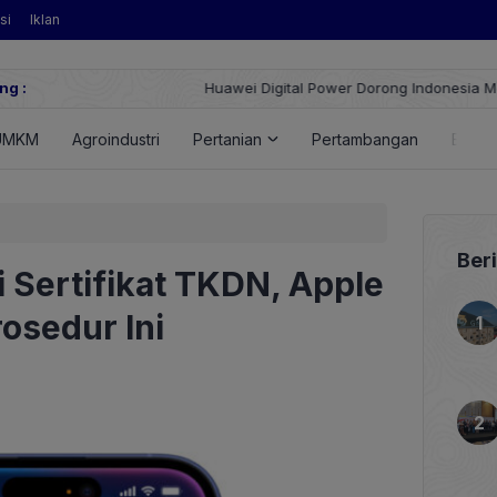
si
Iklan
ng :
Huawei Digital Power Dorong Indonesia Menuju Revolusi Energi T
FusionSolar Terbaru
UMKM
Agroindustri
Pertanian
Pertambangan
Energ
Ber
 Sertifikat TKDN, Apple
rosedur Ini