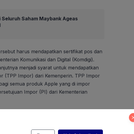
i Seluruh Saham Maybank Ageas
d
ersebut harus mendapatkan sertifikat pos dan
enterian Komunikasi dan Digital (Komdigi).
elanjutnya menjadi syarat untuk mendapatkan
r (TPP Impor) dari Kemenperin. TPP Impor
 bagi semua produk Apple yang di impor
setujuan Impor (PI) dari Kementerian