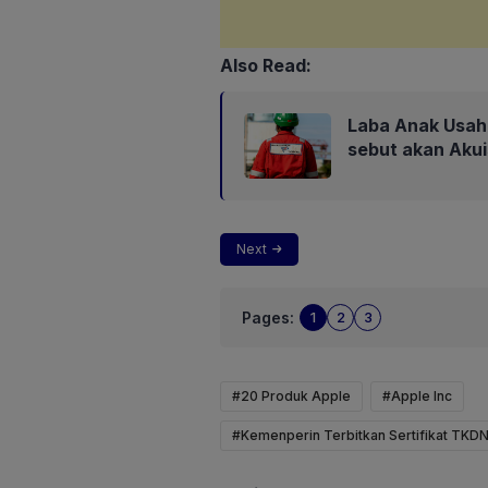
Also Read:
Laba Anak Usaha
sebut akan Aku
Next
Pages:
1
2
3
#20 Produk Apple
#Apple Inc
#Kemenperin Terbitkan Sertifikat TKD