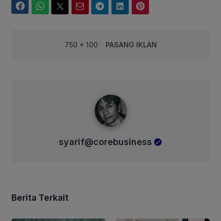
Facebook
WhatsApp
Twitter
Email
Telegram
LinkedIn
Pinterest
750 x 100
PASANG IKLAN
syarif@corebusiness
syarif@corebusiness
Berita Terkait