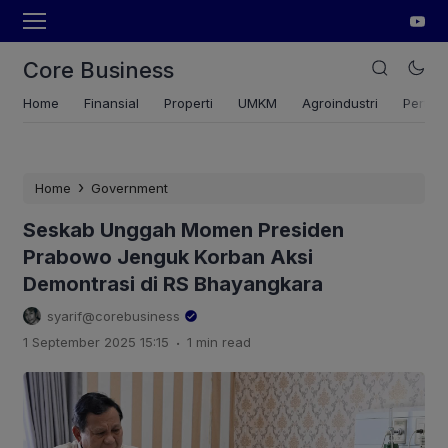
Core Business
Home
Finansial
Properti
UMKM
Agroindustri
Pertan
›
Home
Government
Seskab Unggah Momen Presiden
Prabowo Jenguk Korban Aksi
Demontrasi di RS Bhayangkara
syarif@corebusiness
.
1 September 2025 15:15
1 min read