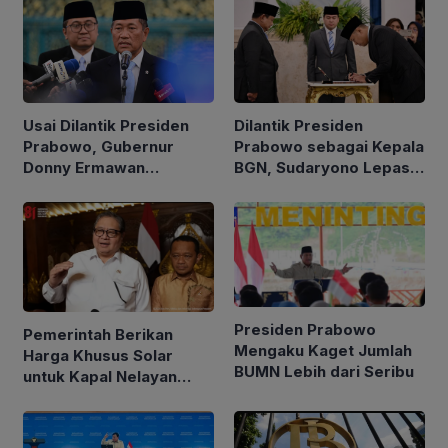
Usai Dilantik Presiden
Dilantik Presiden
Prabowo, Gubernur
Prabowo sebagai Kepala
Donny Ermawan
BGN, Sudaryono Lepas
Jelaskan Tujuan
Jabatan Wamentan
Pembentukan URI
Presiden Prabowo
Pemerintah Berikan
Mengaku Kaget Jumlah
Harga Khusus Solar
BUMN Lebih dari Seribu
untuk Kapal Nelayan
Ukuran 30 hingga 200
GT