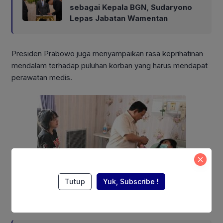
sebagai Kepala BGN, Sudaryono
Lepas Jabatan Wamentan
Presiden Prabowo juga menyampaikan rasa keprihatinan
mendalam terhadap puluhan korban yang harus mendapat
perawatan medis.
Tutup
Yuk, Subscribe !
Also Read: