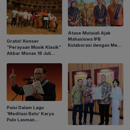
Atase Mutaiali Ajak
Mahasiswa IPB
Gratis! Konser
Kolaborasi dengan Mesir
“Perayaan Musik Klasik”
di Bidang Pendidikan dan
Akbar Monas 18 Juli
Seni Budaya
2026
Puisi Dalam Lagu
‘Meditasi Batu’ Karya
Pulo Lasman
Simanjuntak Kembali