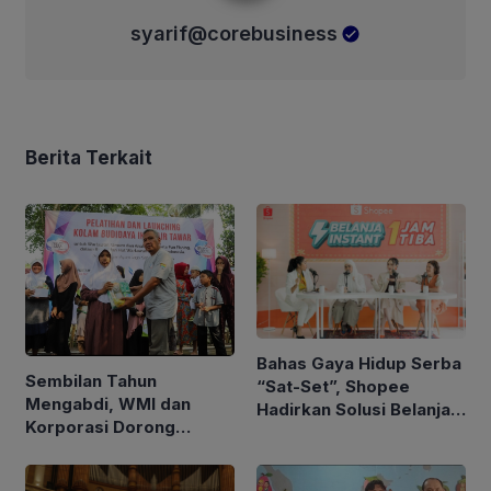
syarif@corebusiness
Berita Terkait
Bahas Gaya Hidup Serba
Sembilan Tahun
“Sat-Set”, Shopee
Mengabdi, WMI dan
Hadirkan Solusi Belanja
Korporasi Dorong
Instan 1 Jam untuk
Kemandirian Ekonomi
Penuhi Kebutuhan Harian
Komunitas Difabel