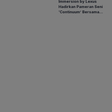
Immersion by Lexus
Hadir di Channel
Hadirkan Pameran Seni
YouTube
‘Continuum’ Bersama
Seniman Berkebutuhan
Khusus Oliver Wihardja