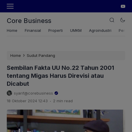
Core Business
Home
Finansial
Properti
UMKM
Agroindustri
Pertan
›
Home
Sudut Pandang
Sembilan Fakta UU No.22 Tahun 2001
tentang Migas Harus Direvisi atau
Dicabut
syarif@corebusiness
.
18 Oktober 2024 12:43
2 min read