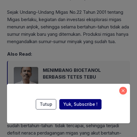
Sejak Undang-Undang Migas No.22 Tahun 2001 tentang
Migas berlaku, kegiatan dan investasi eksplorasi migas
menurun anjlok, sehingga selama bertahun-tahun tidak ada
sumur minyak baru yang ditemukan. Produksi migas hanya
mengandalkan sumur-sumur minyak yang sudah tua.
Also Read:
MENIMBANG BIOETANOL
BERBASIS TETES TEBU
Saat ini produksi minyak mentah di bawah 600 ribu barel
Tutup
Yuk, Subscribe !
per hari (bph). Angka produksi minyak mentah terendah
dalam 50 tahun. Target
lifting
minyak mentah dalam APBN
sudah bertahun-tahun tidak tercapai, sehingga terjadi
defisit neraca perdagangan migas yang akut bertahun-