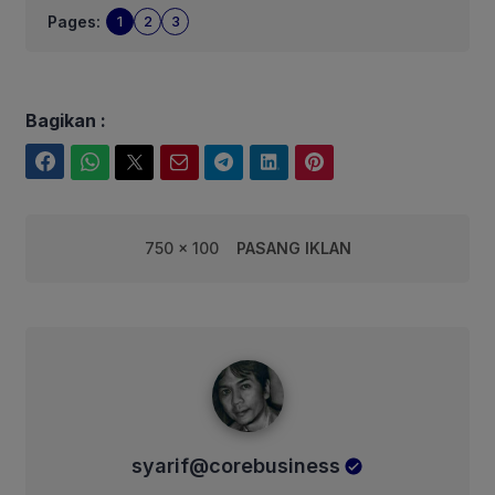
Pages:
1
2
3
Bagikan :
Facebook
WhatsApp
Twitter
Email
Telegram
LinkedIn
Pinterest
750 x 100
PASANG IKLAN
syarif@corebusiness
syarif@corebusiness