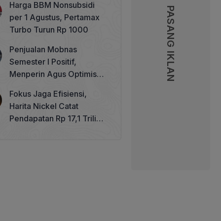
Harga BBM Nonsubsidi
Memperkuat Tata Kelola
PASANG IKLAN
PASANG IKLAN
per 1 Agustus, Pertamax
Perhutanan Sosial
Turbo Turun Rp 1000
Penjualan Mobnas
Semester I Positif,
Menperin Agus Optimistis
Lampaui Target 850 Unit
Fokus Jaga Efisiensi,
Harita Nickel Catat
Pendapatan Rp 17,1 Triliun
pada Semester I 2026