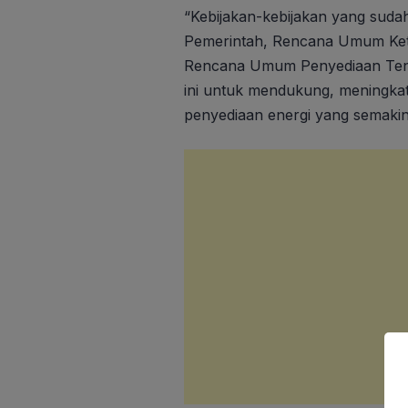
“Kebijakan-kebijakan yang sudah
Pemerintah, Rencana Umum Kete
Rencana Umum Penyediaan Tena
ini untuk mendukung, meningkat
penyediaan energi yang semakin