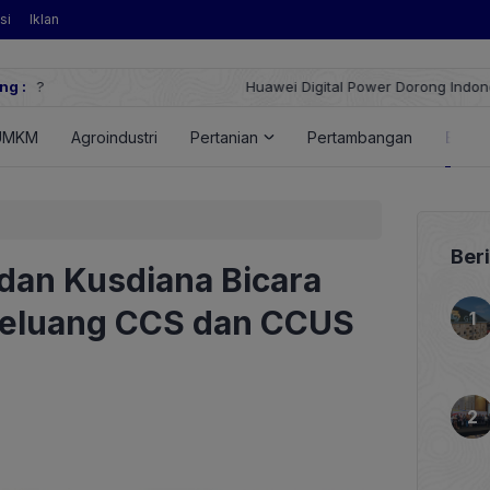
si
Iklan
ng :
Huawei Digital Power Dorong Indonesia Menuju Revolusi Energi T
FusionSolar Terbaru
UMKM
Agroindustri
Pertanian
Pertambangan
Energ
Ber
an Kusdiana Bicara
Peluang CCS dan CCUS