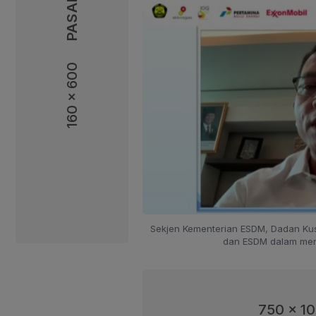
160 x 600
160 x 600
Sekjen Kementerian ESDM, Dadan Ku
dan ESDM dalam men
750 x 1