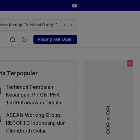
erbarukan dengan Solusi
Wakil Direktur Utama PT Pelindo, Hambra 
i
Korporasi
Teknologi
Otomotif
Wawancara
Sos
Pasang Iklan Disini
ita Terpopuler
Terhimpit Persoalan
Keuangan, PT GNI PHK
1.900 Karyawan Dimulai 5
160 x 600
160 x 600
Agustus 2026
ASEAN Working Group,
RECOFTC Indonesia, dan
ClientEarth Gelar
Lokakarya Regional untuk