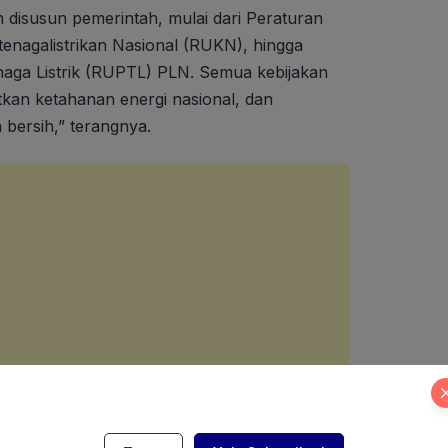
 disusun pemerintah, mulai dari Peraturan
nagalistrikan Nasional (RUKN), hingga
ga Listrik (RUPTL) PLN. Semua kebijakan
kan ketahanan energi nasional, dan
 bersih,” terangnya.