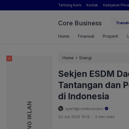
Tentang Kami
Kontak
Kebijakan Priva
Core Business
gamat Pertanian yang Dimaksud Mentan Amran?
Trendi
Home
Finansial
Properti
›
Home
Energi
Sekjen ESDM Dad
Tantangan dan 
di Indonesia
PASANG IKLAN
PASANG IKLAN
syarif@corebusiness
.
22 Juli 2025 10:12
2 min read