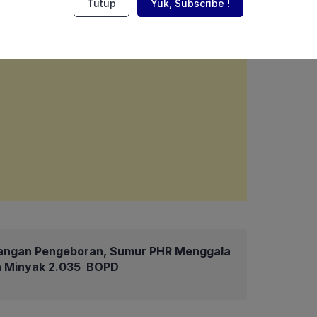
Tutup
Yuk, Subscribe !
angan Pengeboran, Sumur PHR Menggala
an Minyak 2.035 BOPD