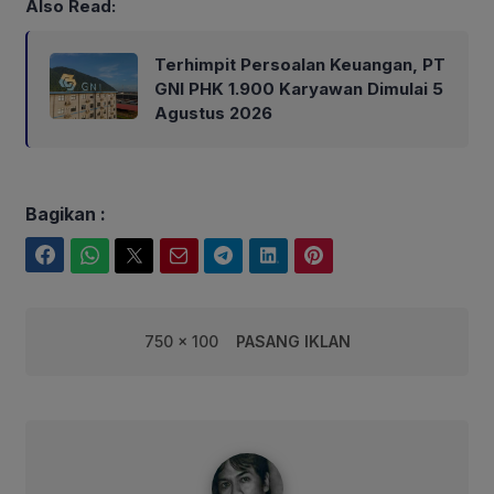
Also Read:
Terhimpit Persoalan Keuangan, PT
GNI PHK 1.900 Karyawan Dimulai 5
Agustus 2026
Bagikan :
Facebook
WhatsApp
Twitter
Email
Telegram
LinkedIn
Pinterest
750 x 100
PASANG IKLAN
syarif@corebusiness