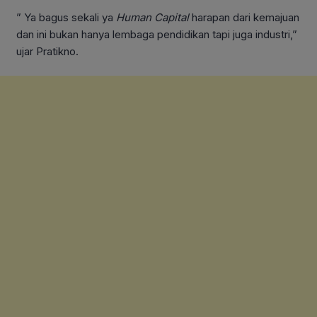
” Ya bagus sekali ya
Human Capital
harapan dari kemajuan
dan ini bukan hanya lembaga pendidikan tapi juga industri,”
ujar Pratikno.