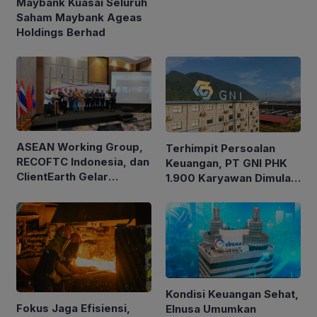
Maybank Kuasai Seluruh
Saham Maybank Ageas
Holdings Berhad
ASEAN Working Group,
Terhimpit Persoalan
RECOFTC Indonesia, dan
Keuangan, PT GNI PHK
ClientEarth Gelar
1.900 Karyawan Dimulai
Lokakarya Regional
5 Agustus 2026
untuk Memperkuat Tata
Kelola Perhutanan Sosial
Kondisi Keuangan Sehat,
Fokus Jaga Efisiensi,
Elnusa Umumkan