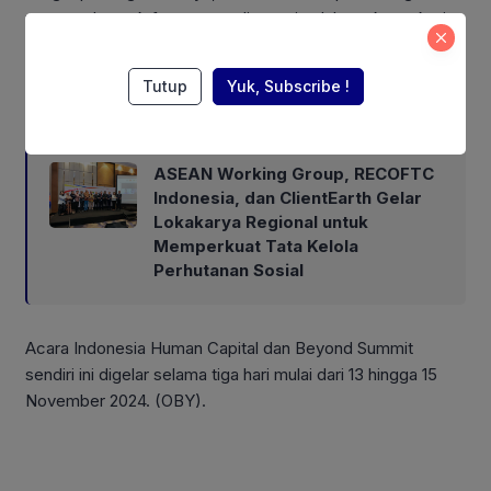
yang terdampak fenomena, dimana jumlah angkatan kerja
muda akan jauh lebih besar dibanding usia tidak produktif,”
kata Hendra Noor Saleh
Tutup
Yuk, Subscribe !
Also Read:
ASEAN Working Group, RECOFTC
Indonesia, dan ClientEarth Gelar
Lokakarya Regional untuk
Memperkuat Tata Kelola
Perhutanan Sosial
Acara Indonesia Human Capital dan Beyond Summit
sendiri ini digelar selama tiga hari mulai dari 13 hingga 15
November 2024. (OBY).