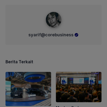
syarif@corebusiness
syarif@corebusiness
Berita Terkait