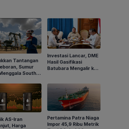
Investasi Lancar, DME
ukkan Tantangan
Hasil Gasifikasi
eboran, Sumur
Batubara Mengalir ke
Menggala South-
Sektor Rumah Tangga
irkan Minyak
5 BOPD
Pertamina Patra Niaga
ik AS-Iran
Impor 45,9 Ribu Metrik
njut, Harga