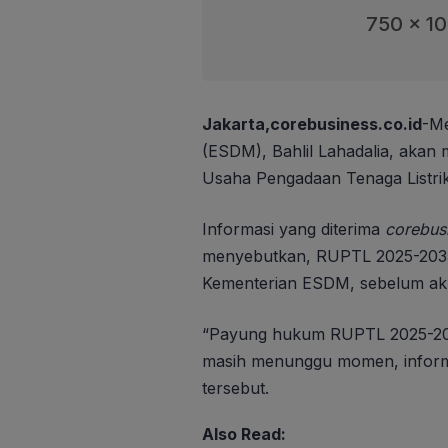
750 x 1
Jakarta,corebusiness.co.id
-Me
(ESDM), Bahlil Lahadalia, aka
Usaha Pengadaan Tenaga Listri
Informasi yang diterima
corebus
menyebutkan, RUPTL 2025-2035 
Kementerian ESDM, sebelum akh
“Payung hukum RUPTL 2025-2
masih menunggu momen, informa
tersebut.
Also Read: