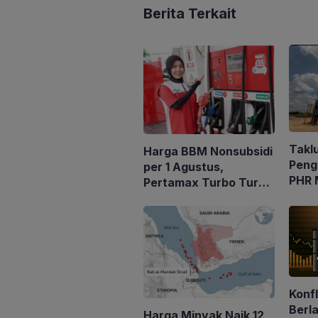
Berita Terkait
Takl
Harga BBM Nonsubsidi
Peng
per 1 Agustus,
PHR 
Pertamax Turbo Turun
21 Al
Rp 1000
2.03
Konfl
Berla
Harga Minyak Naik 12