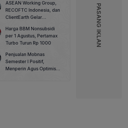
ASEAN Working Group,
PASANG IKLAN
PASANG IKLAN
RECOFTC Indonesia, dan
ClientEarth Gelar
Lokakarya Regional untuk
Harga BBM Nonsubsidi
Memperkuat Tata Kelola
per 1 Agustus, Pertamax
Perhutanan Sosial
Turbo Turun Rp 1000
Penjualan Mobnas
Semester I Positif,
Menperin Agus Optimistis
Lampaui Target 850 Unit