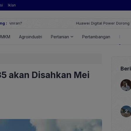
si
Iklan
ng :
Huawei Digital Power Dorong Indonesia Menuju Revolusi Energi T
FusionSolar Terbaru
UMKM
Agroindustri
Pertanian
Pertambangan
Energ
Ber
5 akan Disahkan Mei