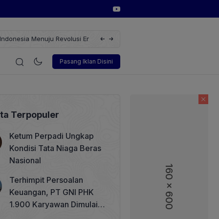
erbarukan dengan Solusi
Wakil Direktur Utama PT Pelindo, Hambra 
i
Korporasi
Teknologi
Otomotif
Wawancara
Sos
Pasang Iklan Disini
ita Terpopuler
Ketum Perpadi Ungkap
Kondisi Tata Niaga Beras
Nasional
160 x 600
160 x 600
Terhimpit Persoalan
Keuangan, PT GNI PHK
1.900 Karyawan Dimulai 5
Agustus 2026