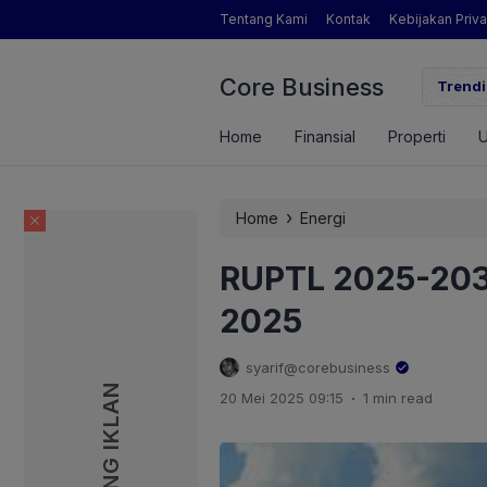
Tentang Kami
Kontak
Kebijakan Priva
Core Business
gamat Pertanian yang Dimaksud Mentan Amran?
Trendi
Home
Finansial
Properti
›
Home
Energi
RUPTL 2025-203
2025
syarif@corebusiness
PASANG IKLAN
PASANG IKLAN
.
20 Mei 2025 09:15
1 min read