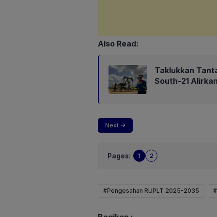
Also Read:
Taklukkan Tant
South-21 Alirk
Next
Pages:
1
2
#Pengesahan RUPLT 2025-2035
#
Bagikan :