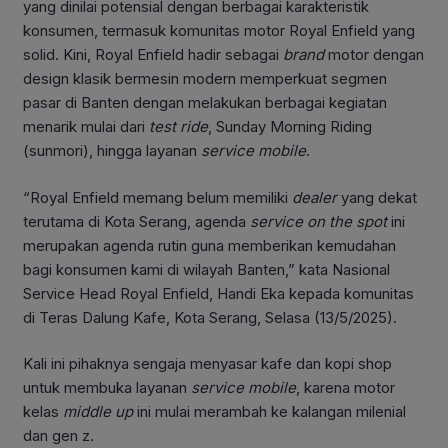
yang dinilai potensial dengan berbagai karakteristik
konsumen, termasuk komunitas motor Royal Enfield yang
solid. Kini, Royal Enfield hadir sebagai
brand
motor dengan
design klasik bermesin modern memperkuat segmen
pasar di Banten dengan melakukan berbagai kegiatan
menarik mulai dari
test ride
, Sunday Morning Riding
(sunmori), hingga layanan
service mobile
.
“Royal Enfield memang belum memiliki
dealer
yang dekat
terutama di Kota Serang, agenda
service on the spot
ini
merupakan agenda rutin guna memberikan kemudahan
bagi konsumen kami di wilayah Banten,” kata Nasional
Service Head Royal Enfield, Handi Eka kepada komunitas
di Teras Dalung Kafe, Kota Serang, Selasa (13/5/2025).
Kali ini pihaknya sengaja menyasar kafe dan kopi shop
untuk membuka layanan
service mobile
, karena motor
kelas
middle up
ini mulai merambah ke kalangan milenial
dan gen z.