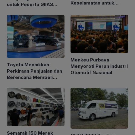
Keselamatan untuk
untuk Peserta GIIAS
Kendaraan di GIIAS 2026
2026, Berikut
Pemenangnya
Menkeu Purbaya
Toyota Menaikkan
Menyoroti Peran Industri
Perkiraan Penjualan dan
Otomotif Nasional
Berencana Membeli
Kembali Saham Senilai
$6 Miliar
Semarak 150 Merek