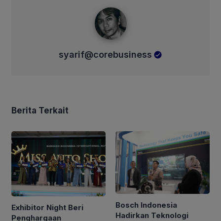
syarif@corebusiness
syarif@corebusiness
Berita Terkait
Bosch Indonesia
Exhibitor Night Beri
Hadirkan Teknologi
Penghargaan