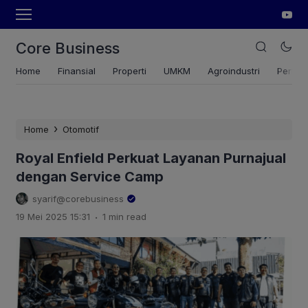
Core Business
Home
Finansial
Properti
UMKM
Agroindustri
Pertan
›
Home
Otomotif
Royal Enfield Perkuat Layanan Purnajual
dengan Service Camp
syarif@corebusiness
.
19 Mei 2025 15:31
1 min read