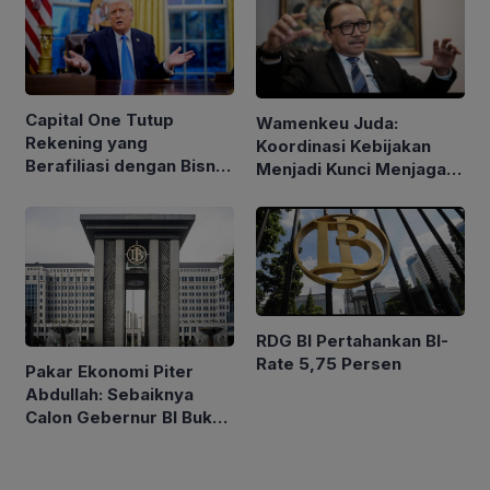
Capital One Tutup
Wamenkeu Juda:
Rekening yang
Koordinasi Kebijakan
Berafiliasi dengan Bisnis
Menjadi Kunci Menjaga
Keluarga Trump
Stabilitas Ekonomi
RDG BI Pertahankan BI-
Rate 5,75 Persen
Pakar Ekonomi Piter
Abdullah: Sebaiknya
Calon Gebernur BI Bukan
Tipe Artis