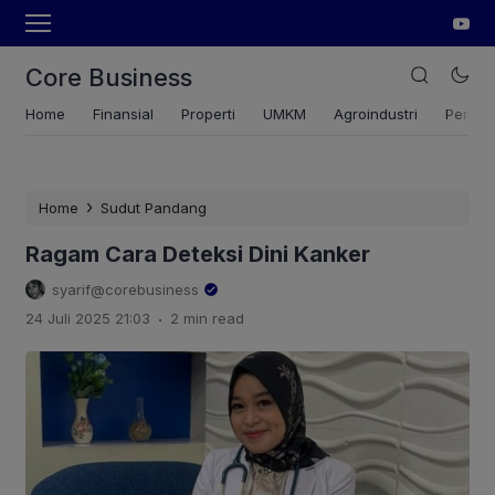
Core Business
Home
Finansial
Properti
UMKM
Agroindustri
Pertan
›
Home
Sudut Pandang
Ragam Cara Deteksi Dini Kanker
syarif@corebusiness
.
24 Juli 2025 21:03
2 min read