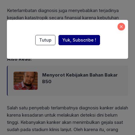
Keterlambatan diagnosis juga menyebabkan terjadinya
kejadian katastropik secara finansial karena kebutuhan
akan pengobatan yang lebih banyak dan kompleks
(pembedahan, kemoterapi, hormon terapi, terapi target).
Tentunya, biaya pengobatan kanker yang terdeteksi pada
Tutup
Yuk, Subscribe !
stadium lanjut lebih besar dibandingkan stadium awal.
Also Read:
Menyorot Kebijakan Bahan Bakar
B50
Salah satu penyebab terlambatnya diagnosis kanker adalah
karena kesadaran untuk melakukan deteksi dini belum
tinggi. Kebanyakan kanker akan menimbulkan gejala saat
sudah pada stadium klinis lanjut. Oleh karena itu, orang