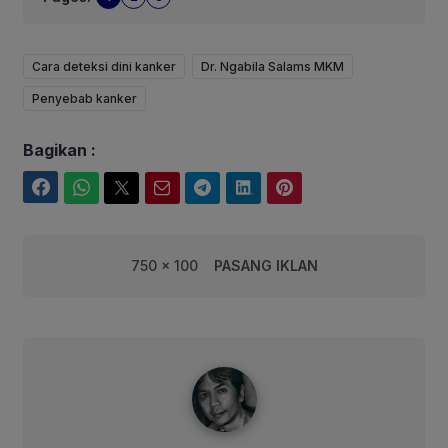
Cara deteksi dini kanker
Dr. Ngabila Salams MKM
Penyebab kanker
Bagikan :
Facebook
WhatsApp
Twitter
Email
Telegram
LinkedIn
Pinterest
750 x 100
PASANG IKLAN
syarif@corebusiness