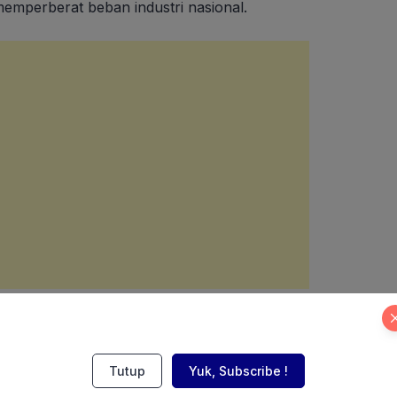
memperberat beban industri nasional.
Tutup
Yuk, Subscribe !