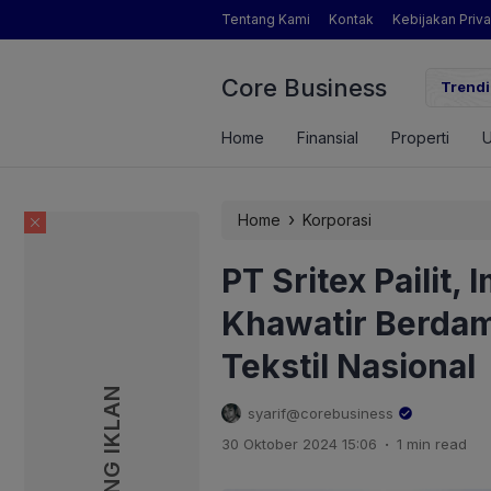
Tentang Kami
Kontak
Kebijakan Priva
Core Business
gamat Pertanian yang Dimaksud Mentan Amran?
Trendi
Home
Finansial
Properti
›
Home
Korporasi
PT Sritex Pailit,
Khawatir Berdam
Tekstil Nasional
PASANG IKLAN
PASANG IKLAN
syarif@corebusiness
.
30 Oktober 2024 15:06
1 min read