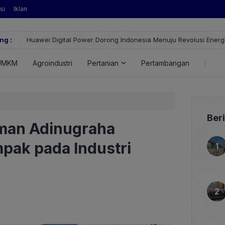
si
Iklan
ng :
Huawei Digital Power Dorong Indonesia Menuju Revolusi Energi T
FusionSolar Terbaru
UMKM
Agroindustri
Pertanian
Pertambangan
Energ
Ber
 Iman Adinugraha
pak pada Industri