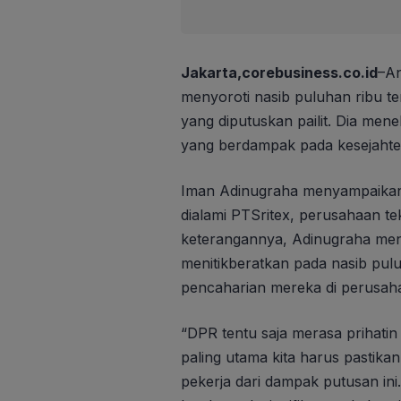
Jakarta,corebusiness.co.id
–An
menyoroti nasib puluhan ribu te
yang diputuskan pailit. Dia men
yang berdampak pada kesejahte
Iman Adinugraha menyampaikan k
dialami PTSritex, perusahaan tek
keterangannya, Adinugraha men
menitikberatkan pada nasib pu
pencaharian mereka di perusaha
“DPR tentu saja merasa prihatin 
paling utama kita harus pastika
pekerja dari dampak putusan ini