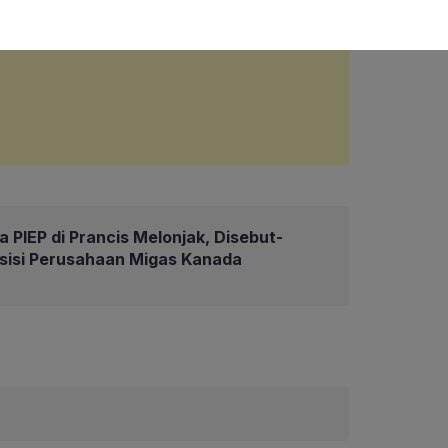
 PIEP di Prancis Melonjak, Disebut-
isisi Perusahaan Migas Kanada