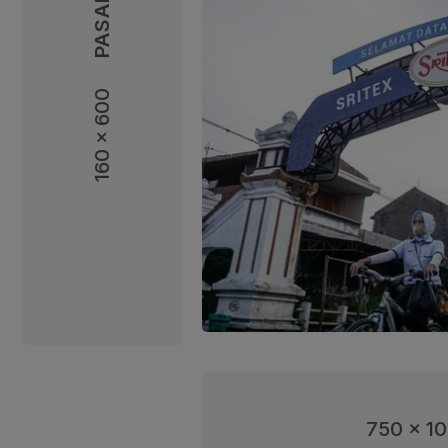
160 x 600
160 x 600
750 x 1