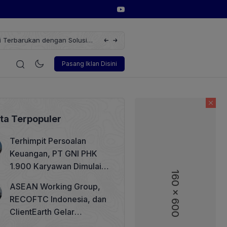
erbarukan dengan Solusi
Wakil Direktur Utama PT Pelindo, Hambra 
i
Korporasi
Teknologi
Otomotif
Wawancara
Sos
Pasang Iklan Disini
ita Terpopuler
Terhimpit Persoalan
Keuangan, PT GNI PHK
1.900 Karyawan Dimulai 5
160 x 600
160 x 600
Agustus 2026
ASEAN Working Group,
RECOFTC Indonesia, dan
ClientEarth Gelar
Lokakarya Regional untuk