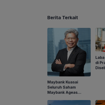
Berita Terkait
Laba
di Pr
Dise
Akui
Miga
Maybank Kuasai
Seluruh Saham
Maybank Ageas
Holdings Berhad