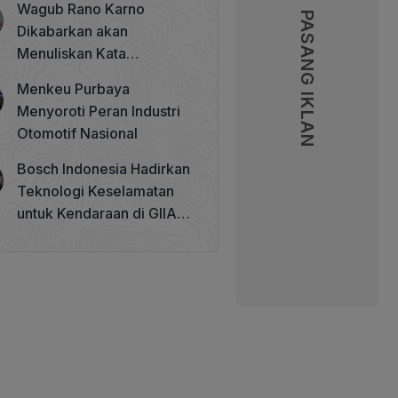
Wagub Rano Karno
Memperkuat Tata Kelola
PASANG IKLAN
PASANG IKLAN
Dikabarkan akan
Perhutanan Sosial
Menuliskan Kata
Sambutan di Buku Sastra
Menkeu Purbaya
Betawi 100 Tahun
Menyoroti Peran Industri
Otomotif Nasional
Bosch Indonesia Hadirkan
Teknologi Keselamatan
untuk Kendaraan di GIIAS
2026