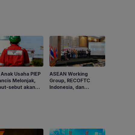
ASEAN Working
 Anak Usaha PIEP
Group, RECOFTC
ancis Melonjak,
Indonesia, dan
but-sebut akan
ClientEarth Gelar
sisi Perusahaan
Lokakarya Regional
s Kanada
untuk Memperkuat
Tata Kelola
Perhutanan Sosial