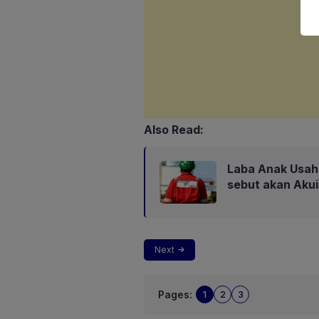
Also Read:
Laba Anak Usaha
sebut akan Aku
Next
Pages:
1
2
3