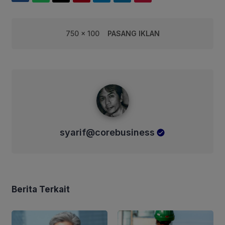
750 x 100
PASANG IKLAN
syarif@corebusiness
syarif@corebusiness
Berita Terkait