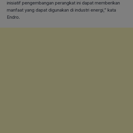
inisiatif pengembangan perangkat ini dapat memberikan
manfaat yang dapat digunakan di industri energi,” kata
Endro.