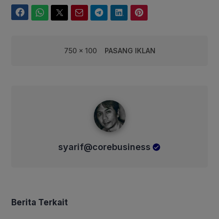
Facebook
WhatsApp
Twitter
Email
Telegram
LinkedIn
Pinterest
750 x 100
PASANG IKLAN
syarif@corebusiness
syarif@corebusiness
Berita Terkait