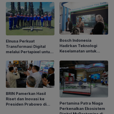
Bosch Indonesia
Elnusa Perkuat
Hadirkan Teknologi
Transformasi Digital
Keselamatan untuk
melalui Pertapixel untuk
Kendaraan di GIIAS 2026
Dukung Pengelolaan
Aset Berbasis Data
BRIN Pamerkan Hasil
Riset dan Inovasi ke
Pertamina Patra Niaga
Presiden Prabowo di
Perkenalkan Ekosistem
Istana
Digital MyPertamina di