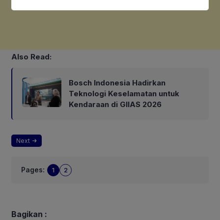
Also Read:
Bosch Indonesia Hadirkan
Teknologi Keselamatan untuk
Kendaraan di GIIAS 2026
Next
Pages:
1
2
Bagikan :