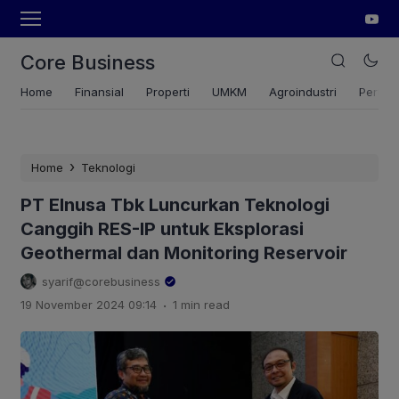
Core Business
Home
Finansial
Properti
UMKM
Agroindustri
Pertan
›
Home
Teknologi
PT Elnusa Tbk Luncurkan Teknologi
Canggih RES-IP untuk Eksplorasi
Geothermal dan Monitoring Reservoir
syarif@corebusiness
.
19 November 2024 09:14
1 min read