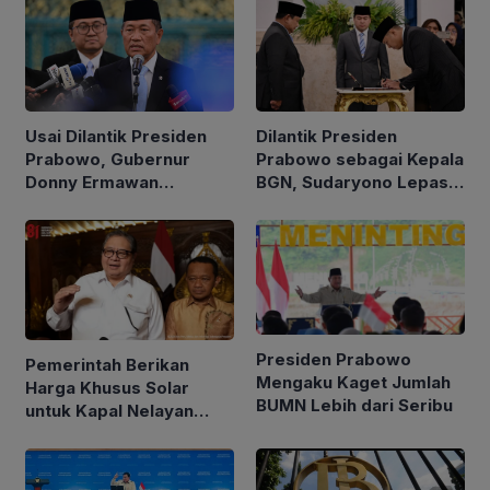
Usai Dilantik Presiden
Dilantik Presiden
Prabowo, Gubernur
Prabowo sebagai Kepala
Donny Ermawan
BGN, Sudaryono Lepas
Jelaskan Tujuan
Jabatan Wamentan
Pembentukan URI
Presiden Prabowo
Pemerintah Berikan
Mengaku Kaget Jumlah
Harga Khusus Solar
BUMN Lebih dari Seribu
untuk Kapal Nelayan
Ukuran 30 hingga 200
GT