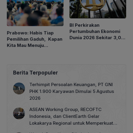
BI Perkirakan
Pertumbuhan Ekonomi
Prabowo: Habis Tiap
Dunia 2026 Sekitar 3,0
Pemilihan Gaduh, Kapan
Persen, Indonesia antara
Kita Mau Menuju
4,9-5,7 Persen
Kesejahteraan Rakyat?
Berita Terpopuler
Terhimpit Persoalan Keuangan, PT GNI
PHK 1.900 Karyawan Dimulai 5 Agustus
2026
ASEAN Working Group, RECOFTC
Indonesia, dan ClientEarth Gelar
Lokakarya Regional untuk Memperkuat
Tata Kelola Perhutanan Sosial