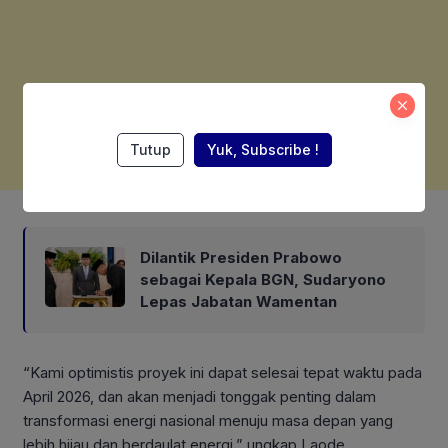
Tutup
Yuk, Subscribe !
Also Read:
Dilantik Presiden Prabowo
sebagai Kepala BGN, Sudaryono
Lepas Jabatan Wamentan
“Kami optimistis proyek ini dapat selesai tepat waktu pada
April 2026, dan akan menjadi tonggak penting dalam
transformasi energi nasional menuju masa depan yang
lebih hijau dan berdaulat energi,” ungkap Laode.