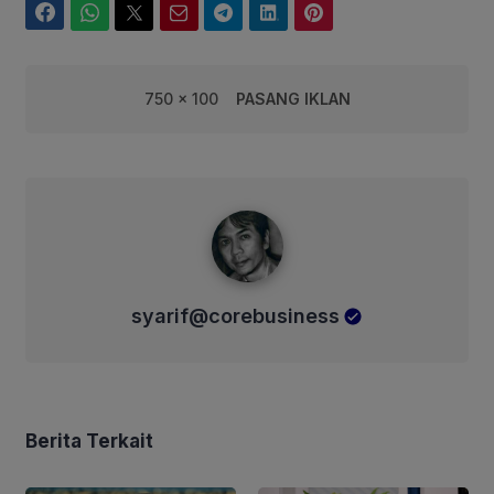
Facebook
WhatsApp
Twitter
Email
Telegram
LinkedIn
Pinterest
750 x 100
PASANG IKLAN
syarif@corebusiness
syarif@corebusiness
Berita Terkait