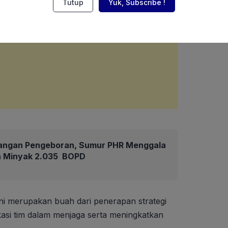
Tutup
Yuk, Subscribe !
angan Pengeboran, Sumur PHR Menggala
an Minyak 2.035 BOPD
ini merupakan buah dari penerapan strategi
kasi tim dalam menjaga serta meningkatkan