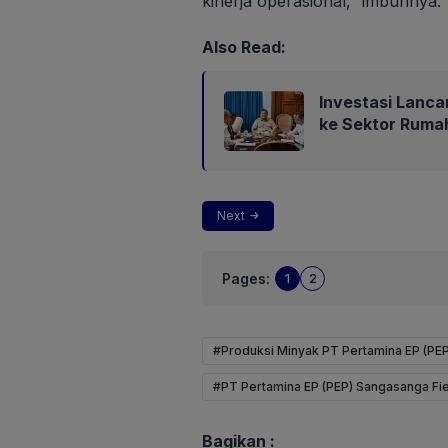
kinerja operasional,” imbuhnya.
Also Read:
Investasi Lanca
ke Sektor Ruma
Next
Pages:
1
2
#Produksi Minyak PT Pertamina EP (PEP
#PT Pertamina EP (PEP) Sangasanga Fie
Bagikan :