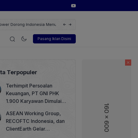
erbarukan dengan Solusi
Wakil Direktur Utama PT Pelindo, Hambra 
i
Korporasi
Teknologi
Otomotif
Wawancara
Sos
Pasang Iklan Disini
ita Terpopuler
Terhimpit Persoalan
Keuangan, PT GNI PHK
1.900 Karyawan Dimulai 5
160 x 600
160 x 600
Agustus 2026
ASEAN Working Group,
RECOFTC Indonesia, dan
ClientEarth Gelar
Lokakarya Regional untuk