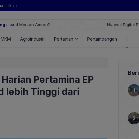
si
Iklan
ng :
Huawei Digital Power Dorong Indonesia Menuju Revolusi Energi T
FusionSolar Terbaru
UMKM
Agroindustri
Pertanian
Pertambangan
Energ
Ber
 Harian Pertamina EP
 lebih Tinggi dari