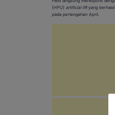
Field langsung merespons deng
(HPU)
artificial lift
yang berhasi
pada pertengahan April.