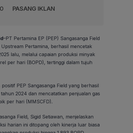
00
PASANG IKLAN
id
–PT Pertamina EP (PEP) Sangasanga Field
 Upstream Pertamina, berhasil mencetak
2025 lalu, melalui capaian produksi minyak
el per hari (BOPD), tertinggi dalam tujuh
positif PEP Sangasanga Field yang berhasil
a tahun 2024 dan mencatatkan penjualan gas
ubik per hari (MMSCFD).
sanga Field, Sigid Setiawan, menjelaskan
 harian ini ditopang oleh kinerja luar biasa
ngkan produksi hingga 1.893 BOPD.