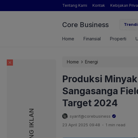
Tentang Kami
Kontak
Kebijakan Priva
Core Business
gamat Pertanian yang Dimaksud Mentan Amran?
Trendi
Home
Finansial
Properti
›
Home
Energi
Produksi Minyak
Sangasanga Field
Target 2024
PASANG IKLAN
PASANG IKLAN
syarif@corebusiness
.
23 April 2025 09:48
1 min read