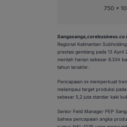
750 x 1
Sangasanga,corebusiness.co.
Regional Kalimantan Subholding
prestasi gemilang pada 13 April 
mentah harian sebesar 6.334 bar
tahun terakhir.
Pencapaian ini memperkuat tren 
melampaui target produksi pad
sebesar 5,2 juta standar kaki k
Senior Field Manager PEP Sanga
bahwa pencapaian angka produksi
sumur NKL-1035 yang menyumba