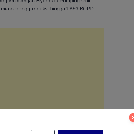
an pemasangan Hydraulic Pumping Unit
l mendorong produksi hingga 1.893 BOPD