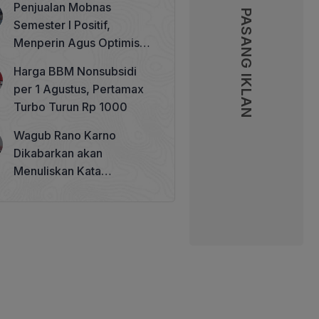
Penjualan Mobnas
Memperkuat Tata Kelola
PASANG IKLAN
PASANG IKLAN
Semester I Positif,
Perhutanan Sosial
Menperin Agus Optimistis
Lampaui Target 850 Unit
Harga BBM Nonsubsidi
per 1 Agustus, Pertamax
Turbo Turun Rp 1000
Wagub Rano Karno
Dikabarkan akan
Menuliskan Kata
Sambutan di Buku Sastra
Betawi 100 Tahun