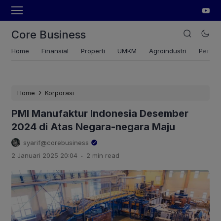
Core Business
Home
Finansial
Properti
UMKM
Agroindustri
Pertan
›
Home
Korporasi
PMI Manufaktur Indonesia Desember
2024 di Atas Negara-negara Maju
syarif@corebusiness
.
2 Januari 2025 20:04
2 min read