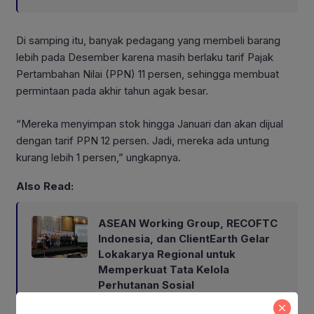
Di samping itu, banyak pedagang yang membeli barang
lebih pada Desember karena masih berlaku tarif Pajak
Pertambahan Nilai (PPN) 11 persen, sehingga membuat
permintaan pada akhir tahun agak besar.
“Mereka menyimpan stok hingga Januari dan akan dijual
dengan tarif PPN 12 persen. Jadi, mereka ada untung
kurang lebih 1 persen,” ungkapnya.
Also Read:
ASEAN Working Group, RECOFTC
Indonesia, dan ClientEarth Gelar
Lokakarya Regional untuk
Memperkuat Tata Kelola
Perhutanan Sosial