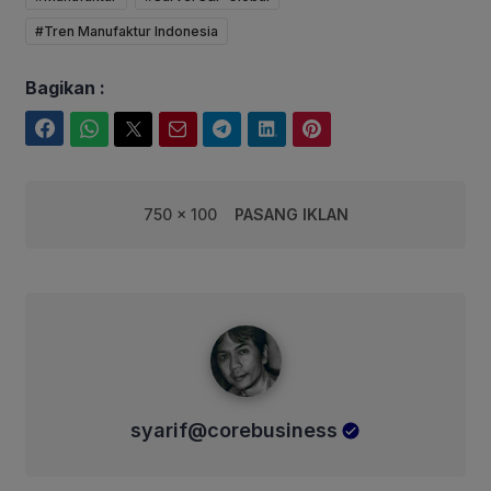
#Tren Manufaktur Indonesia
Bagikan :
Facebook
WhatsApp
Twitter
Email
Telegram
LinkedIn
Pinterest
750 x 100
PASANG IKLAN
syarif@corebusiness
syarif@corebusiness