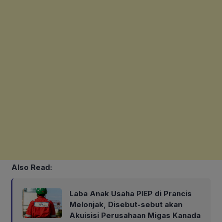
Also Read:
Laba Anak Usaha PIEP di Prancis
Melonjak, Disebut-sebut akan
Akuisisi Perusahaan Migas Kanada