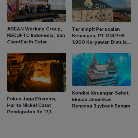
ASEAN Working Group,
Terhimpit Persoalan
RECOFTC Indonesia, dan
Keuangan, PT GNI PHK
ClientEarth Gelar
1.900 Karyawan Dimulai
Lokakarya Regional
5 Agustus 2026
untuk Memperkuat Tata
Kelola Perhutanan Sosial
Kondisi Keuangan Sehat,
Fokus Jaga Efisiensi,
Elnusa Umumkan
Harita Nickel Catat
Rencana Buyback Saham
Pendapatan Rp 17,1
Triliun pada Semester I
2026