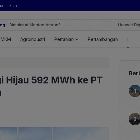
si
Iklan
ng :
Huawei Digital Power Dorong Indonesia Menuju Revolusi Energi 
FusionSolar Terbaru
UMKM
Agroindustri
Pertanian
Pertambangan
Energ
Ber
gi Hijau 592 MWh ke PT
n