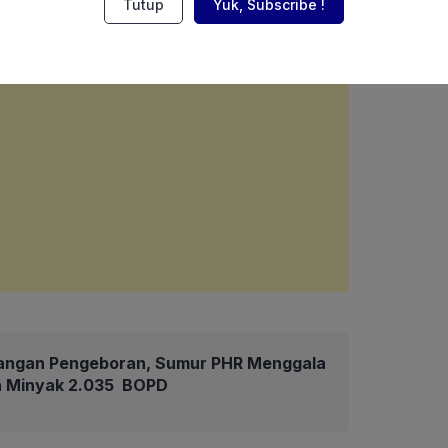
Tutup
Yuk, Subscribe !
angan Pengeboran, Sumur PHR Menggala
an Minyak 2.035 BOPD