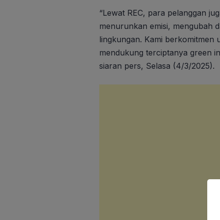
“Lewat REC, para pelanggan juga
menurunkan emisi, mengubah dar
lingkungan. Kami berkomitmen u
mendukung terciptanya green ind
siaran pers, Selasa (4/3/2025).