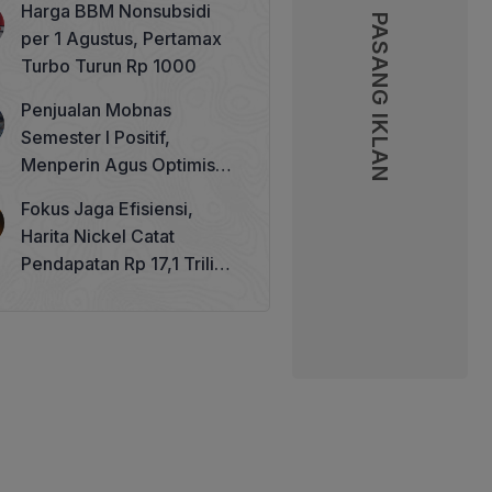
Harga BBM Nonsubsidi
Memperkuat Tata Kelola
PASANG IKLAN
PASANG IKLAN
per 1 Agustus, Pertamax
Perhutanan Sosial
Turbo Turun Rp 1000
Penjualan Mobnas
Semester I Positif,
Menperin Agus Optimistis
Lampaui Target 850 Unit
Fokus Jaga Efisiensi,
Harita Nickel Catat
Pendapatan Rp 17,1 Triliun
pada Semester I 2026