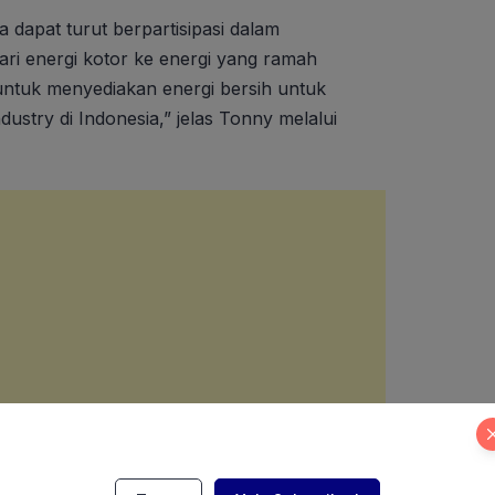
 dapat turut berpartisipasi dalam
i energi kotor ke energi yang ramah
ntuk menyediakan energi bersih untuk
ustry di Indonesia,” jelas Tonny melalui