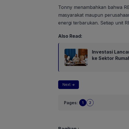
Tonny menambahkan bahwa REC 
masyarakat maupun perusahaan 
energi terbarukan. Setiap unit R
Also Read:
Investasi Lanca
ke Sektor Ruma
Next
Pages:
1
2
Bagikan :