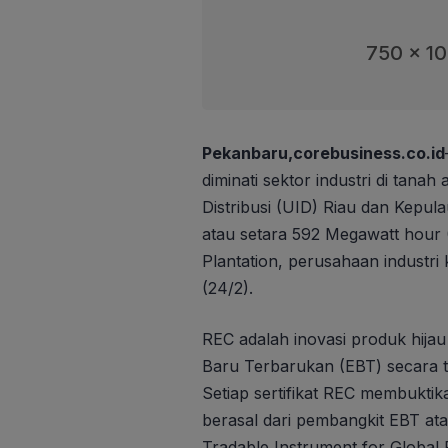
750 x 1
Pekanbaru,corebusiness.co.id
diminati sektor industri di tana
Distribusi (UID) Riau dan Kepu
atau setara 592 Megawatt hour 
Plantation, perusahaan industri 
(24/2).
REC adalah inovasi produk hij
Baru Terbarukan (EBT) secara tr
Setiap sertifikat REC membuktik
berasal dari pembangkit EBT at
Tradable Instrument for Global