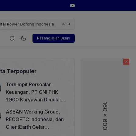
Terbarukan dengan Solusi
Wakil Direktur Utama PT Pelindo, Hambra
i
Korporasi
Teknologi
Otomotif
Wawancara
Sos
Pasang Iklan Disini
ita Terpopuler
Terhimpit Persoalan
Keuangan, PT GNI PHK
1.900 Karyawan Dimulai 5
160 x 600
160 x 600
Agustus 2026
ASEAN Working Group,
RECOFTC Indonesia, dan
ClientEarth Gelar
Lokakarya Regional untuk