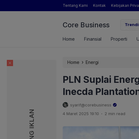
Tentang Kami
Kontak
Kebijakan Priva
Core Business
ngamat Pertanian yang Dimaksud Mentan Amran?
Trendi
Home
Finansial
Properti
›
Home
Energi
PLN Suplai Ener
Inecda Plantatio
syarif@corebusiness
PASANG IKLAN
PASANG IKLAN
.
4 Maret 2025 19:10
2 min read