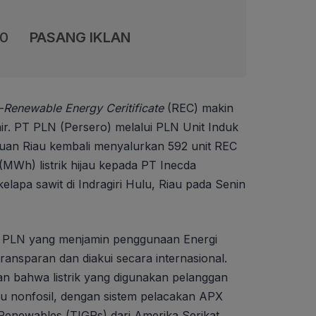
00
PASANG IKLAN
–
Renewable Energy Ceritificate
(REC) makin
h air. PT PLN (Persero) melalui PLN Unit Induk
lauan Riau kembali menyalurkan 592 unit REC
(MWh) listrik hijau kepada PT Inecda
kelapa sawit di Indragiri Hulu, Riau pada Senin
au PLN yang menjamin penggunaan Energi
ansparan dan diakui secara internasional.
an bahwa listrik yang digunakan pelanggan
au nonfosil, dengan sistem pelacakan APX
 Renewables (TIGRs) dari Amerika Serikat