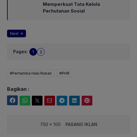
Memperkuat Tata Kelola
Perhutanan Sosial
Next
Pages:
1
2
#Pertamina Hulu Rokan
#PHR
Bagikan :
Facebook
WhatsApp
Twitter
Email
Telegram
LinkedIn
Pinterest
750 x 100
PASANG IKLAN