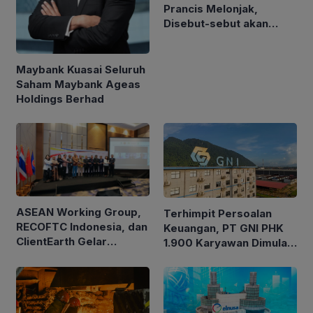
Prancis Melonjak,
Disebut-sebut akan
Akuisisi Perusahaan
Migas Kanada
Maybank Kuasai Seluruh
Saham Maybank Ageas
Holdings Berhad
ASEAN Working Group,
Terhimpit Persoalan
RECOFTC Indonesia, dan
Keuangan, PT GNI PHK
ClientEarth Gelar
1.900 Karyawan Dimulai
Lokakarya Regional
5 Agustus 2026
untuk Memperkuat Tata
Kelola Perhutanan Sosial