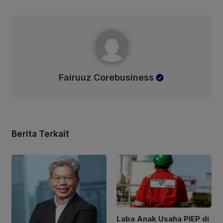
Fairuuz Corebusiness
Fairuuz Corebusiness
Berita Terkait
Laba Anak Usaha PIEP di