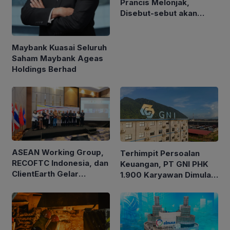
Prancis Melonjak,
Disebut-sebut akan
Akuisisi Perusahaan
Migas Kanada
Maybank Kuasai Seluruh
Saham Maybank Ageas
Holdings Berhad
ASEAN Working Group,
Terhimpit Persoalan
RECOFTC Indonesia, dan
Keuangan, PT GNI PHK
ClientEarth Gelar
1.900 Karyawan Dimulai
Lokakarya Regional
5 Agustus 2026
untuk Memperkuat Tata
Kelola Perhutanan Sosial