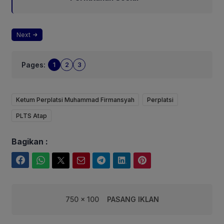
Next
Pages:
1
2
3
Ketum Perplatsi Muhammad Firmansyah
Perplatsi
PLTS Atap
Bagikan :
Facebook
WhatsApp
Twitter
Email
Telegram
LinkedIn
Pinterest
750 x 100
PASANG IKLAN