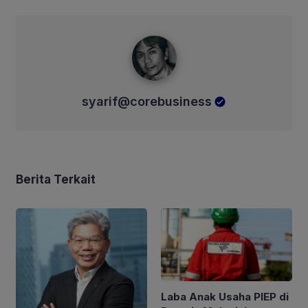
syarif@corebusiness
syarif@corebusiness
Berita Terkait
Laba Anak Usaha PIEP di