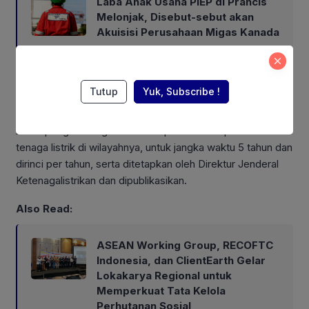
Laba Anak Usaha PIEP di Prancis
Melonjak, Disebut-sebut akan
Akuisisi Perusahaan Migas Kanada
Firmansyah juga mengkritik soal mekanisme permohonan
Tutup
Yuk, Subscribe !
dan kuota pengembangan PLTS atap. Disebutkan bahwa
pemegang IUPTLU (PT PLN) yang diwajibkan menyusun
kuota pengembangan PLTS atap untuk setiap sistem
tenaga listrik di wilayahnya, untuk jangka waktu 5 tahun dan
dirinci per tahun, serta ditetapkan oleh Direktur Jenderal
Ketenagalistrikan dan dipublikasikan.
Also Read:
ASEAN Working Group, RECOFTC
Indonesia, dan ClientEarth Gelar
Lokakarya Regional untuk
Memperkuat Tata Kelola
Perhutanan Sosial