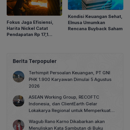
Kondisi Keuangan Sehat,
Fokus Jaga Efisiensi,
Elnusa Umumkan
Harita Nickel Catat
Rencana Buyback Saham
Pendapatan Rp 17,1
Triliun pada Semester I
2026
Berita Terpopuler
Terhimpit Persoalan Keuangan, PT GNI
PHK 1.900 Karyawan Dimulai 5 Agustus
2026
ASEAN Working Group, RECOFTC
Indonesia, dan ClientEarth Gelar
Lokakarya Regional untuk Memperkuat
Tata Kelola Perhutanan Sosial
Wagub Rano Karno Dikabarkan akan
Menuliskan Kata Sambutan di Buku