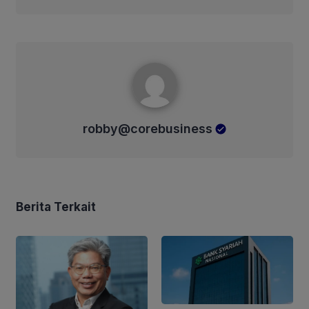
robby@corebusiness
robby@corebusiness
Berita Terkait