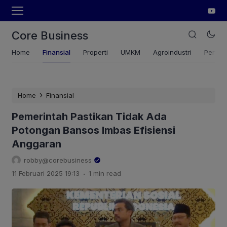
Core Business
Home
Finansial
Properti
UMKM
Agroindustri
Pertan
›
Home
Finansial
Pemerintah Pastikan Tidak Ada
Potongan Bansos Imbas Efisiensi
Anggaran
robby@corebusiness
.
11 Februari 2025 19:13
1 min read