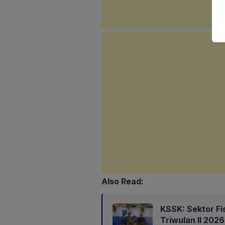
Also Read:
KSSK: Sektor Fi
Triwulan II 202