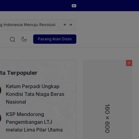
erbarukan dengan Solusi
Wakil Direktur Utama PT Pelindo, Hambra 
gi
Korporasi
Teknologi
Otomotif
Wawancara
Sos
Pasang Iklan Disini
ita Terpopuler
Ketum Perpadi Ungkap
Kondisi Tata Niaga Beras
Nasional
160 x 600
160 x 600
KSP Mendorong
Pengembangan LTJ
melalui Lima Pilar Utama