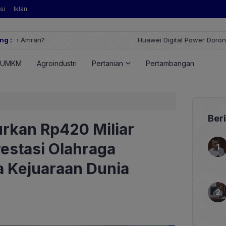
si
Iklan
ng :
Huawei Digital Power Dorong Indonesia Menuju Revolusi Energi T
FusionSolar Terbaru
UMKM
Agroindustri
Pertanian
Pertambangan
Ener
Ber
rkan Rp420 Miliar
estasi Olahraga
a Kejuaraan Dunia