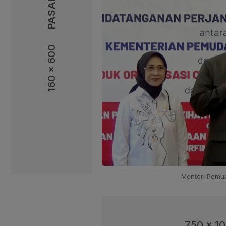
160 x 600
160 x 600
Menteri Pemud
750 x 1