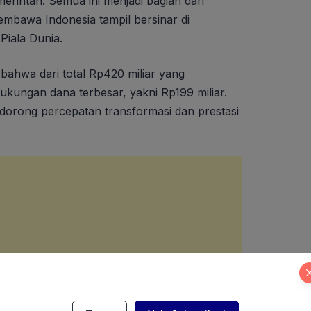
erintah. Semua ini menjadi bagian dari
embawa Indonesia tampil bersinar di
Piala Dunia.
ahwa dari total Rp420 miliar yang
ukungan dana terbesar, yakni Rp199 miliar.
ndorong percepatan transformasi dan prestasi