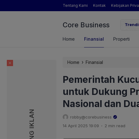
Tentang Kami
Kontak
Kebijakan Priva
Core Business
gamat Pertanian yang Dimaksud Mentan Amran?
Trendi
Home
Finansial
Properti
›
Home
Finansial
Pemerintah Kucu
untuk Dukung Pr
Nasional dan Du
PASANG IKLAN
PASANG IKLAN
robby@corebusiness
.
14 April 2025 19:09
2 min read