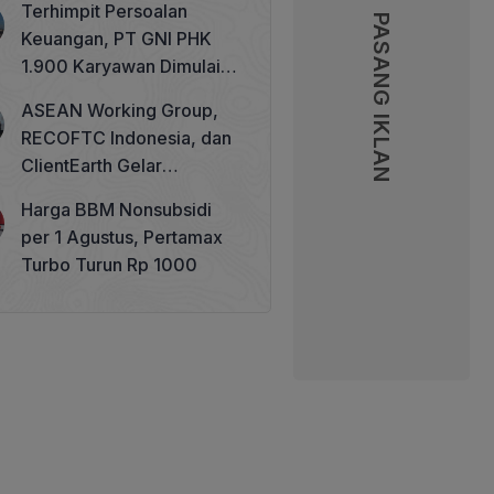
Terhimpit Persoalan
PASANG IKLAN
PASANG IKLAN
Keuangan, PT GNI PHK
1.900 Karyawan Dimulai 5
Agustus 2026
ASEAN Working Group,
RECOFTC Indonesia, dan
ClientEarth Gelar
Lokakarya Regional untuk
Harga BBM Nonsubsidi
Memperkuat Tata Kelola
per 1 Agustus, Pertamax
Perhutanan Sosial
Turbo Turun Rp 1000