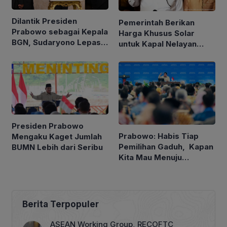
Dilantik Presiden
Pemerintah Berikan
Prabowo sebagai Kepala
Harga Khusus Solar
BGN, Sudaryono Lepas
untuk Kapal Nelayan
Jabatan Wamentan
Ukuran 30 hingga 200
GT
Presiden Prabowo
Prabowo: Habis Tiap
Mengaku Kaget Jumlah
Pemilihan Gaduh, Kapan
BUMN Lebih dari Seribu
Kita Mau Menuju
Kesejahteraan Rakyat?
Berita Terpopuler
ASEAN Working Group, RECOFTC