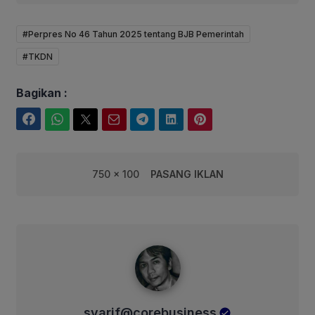
#Perpres No 46 Tahun 2025 tentang BJB Pemerintah
#TKDN
Bagikan :
Facebook
WhatsApp
Twitter
Email
Telegram
LinkedIn
Pinterest
750 x 100
PASANG IKLAN
syarif@corebusiness
syarif@corebusiness