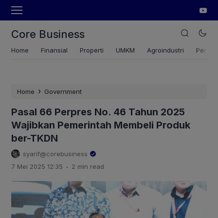
Core Business
Home
Finansial
Properti
UMKM
Agroindustri
Pertan
›
Home
Government
Pasal 66 Perpres No. 46 Tahun 2025
Wajibkan Pemerintah Membeli Produk
ber-TKDN
syarif@corebusiness
.
7 Mei 2025 12:35
2 min read