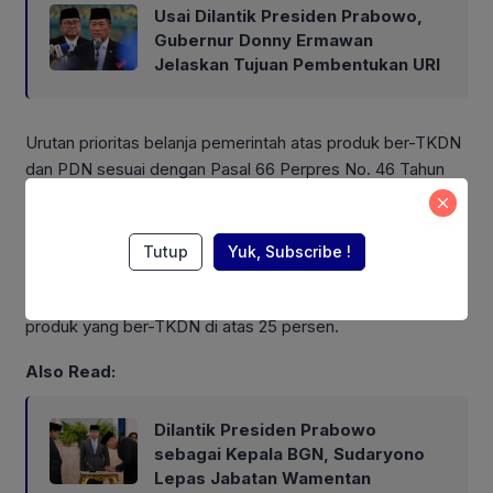
Usai Dilantik Presiden Prabowo,
Gubernur Donny Ermawan
Jelaskan Tujuan Pembentukan URI
Urutan prioritas belanja pemerintah atas produk ber-TKDN
dan PDN sesuai dengan Pasal 66 Perpres No. 46 Tahun
2025 adalah sebagai berikut:
1. Jika ada produk yang penjumlahan skor TKDN dan Bobot
Tutup
Yuk, Subscribe !
Manfaat Perusahaan atau BMP-nya lebih dari 40 persen,
maka yang bisa dibeli pemerintah melalui PBJ adalah
produk yang ber-TKDN di atas 25 persen.
Also Read:
Dilantik Presiden Prabowo
sebagai Kepala BGN, Sudaryono
Lepas Jabatan Wamentan