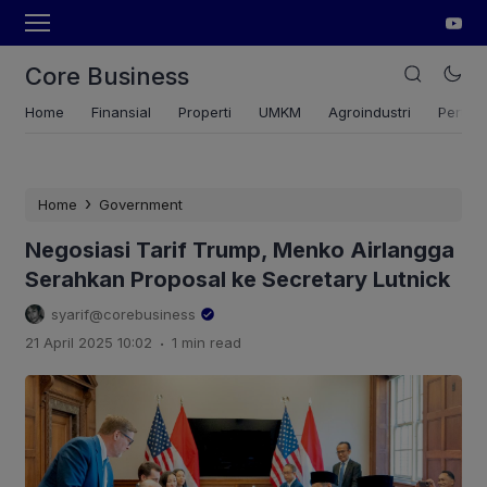
Core Business
Home
Finansial
Properti
UMKM
Agroindustri
Pertan
›
Home
Government
Negosiasi Tarif Trump, Menko Airlangga
Serahkan Proposal ke Secretary Lutnick
syarif@corebusiness
.
21 April 2025 10:02
1 min read