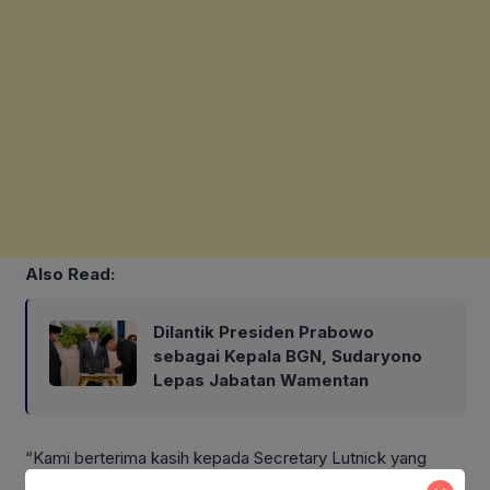
Also Read:
Dilantik Presiden Prabowo
sebagai Kepala BGN, Sudaryono
Lepas Jabatan Wamentan
“Kami berterima kasih kepada Secretary Lutnick yang
memberikan kesempatan untuk melakukan negosiasi tarif