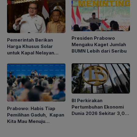
Pembentukan URI
Presiden Prabowo
Pemerintah Berikan
Mengaku Kaget Jumlah
Harga Khusus Solar
BUMN Lebih dari Seribu
untuk Kapal Nelayan
Ukuran 30 hingga 200
GT
BI Perkirakan
Pertumbuhan Ekonomi
Prabowo: Habis Tiap
Dunia 2026 Sekitar 3,0
Pemilihan Gaduh, Kapan
Persen, Indonesia antara
Kita Mau Menuju
4,9-5,7 Persen
Kesejahteraan Rakyat?