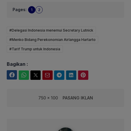
Pages:
1
2
#Delegasi Indonesia menemui Secretary Lutnick
#Menko Bidang Perekonomian Airlangga Hartarto
#Tarif Trump untuk Indonesia
Bagikan :
Facebook
WhatsApp
Twitter
Email
Telegram
LinkedIn
Pinterest
750 x 100
PASANG IKLAN
syarif@corebusiness