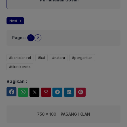
Next
Pages:
1
2
#bantalan rel
#kai
#nataru
#pergantian
#tiket kereta
Bagikan :
Facebook
WhatsApp
Twitter
Email
Telegram
LinkedIn
Pinterest
750 x 100
PASANG IKLAN