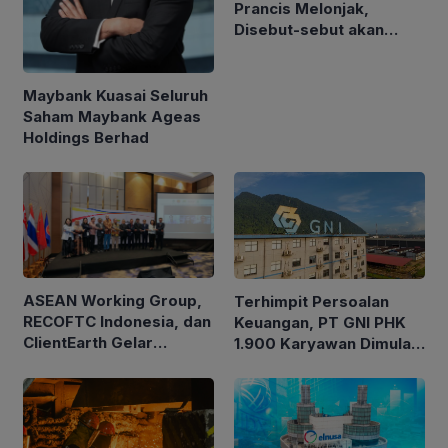
Prancis Melonjak,
Disebut-sebut akan
Akuisisi Perusahaan
Migas Kanada
Maybank Kuasai Seluruh
Saham Maybank Ageas
Holdings Berhad
ASEAN Working Group,
Terhimpit Persoalan
RECOFTC Indonesia, dan
Keuangan, PT GNI PHK
ClientEarth Gelar
1.900 Karyawan Dimulai
Lokakarya Regional
5 Agustus 2026
untuk Memperkuat Tata
Kelola Perhutanan Sosial