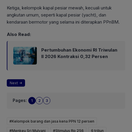
Ketiga, kelompok kapal pesiar mewah, kecuali untuk
angkutan umum, seperti kapal pesiar (yacht), dan
kendaraan bermotor yang selama ini diterapkan PPnBM.
Also Read:
Pertumbuhan Ekonomi RI Triwulan
II 2026 Kontraksi 0,32 Persen
Next
Pages:
1
2
3
#Kelompok barang dan jasa kena PPN 12 persen
#Menkeu Sri Mulyani
#Stimulus Rp 256
6 triliun