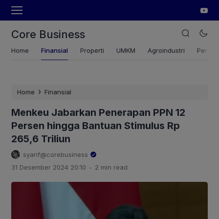
Core Business
Home
Finansial
Properti
UMKM
Agroindustri
Pertan
›
Home
Finansial
Menkeu Jabarkan Penerapan PPN 12
Persen hingga Bantuan Stimulus Rp
265,6 Triliun
syarif@corebusiness
.
31 Desember 2024 20:10
2 min read