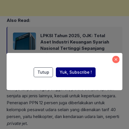
Also Read:
LPKSI Tahun 2025, OJK: Total
Aset Industri Keuangan Syariah
Nasional Tertinggi Sepanjang
Sejarah
Tutup
Yuk, Subscribe !
Kedua, lanjutnya, balon udara dan balon udara yang dapat
dikemudikan, pesawat udara termasuk pesawat udara
lainnya tanpa tenaga penggerak, peluru senjata api dan
senjata api jenis lainnya, kecuali untuk keperluan negara.
Penerapan PPN 12 persen juga diberlakukan untuk
kelompok pesawat udara selain yang dikenakan tarif 40
persen, yaitu helikopter, dan kendaraan udara lain, seperti
private
jet.