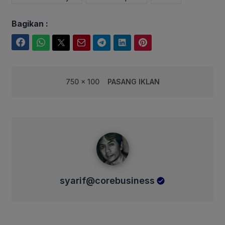
Bagikan :
Facebook
WhatsApp
Twitter
Email
Telegram
LinkedIn
Pinterest
750 x 100
PASANG IKLAN
syarif@corebusiness
syarif@corebusiness