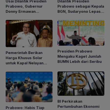
Usai Dilantik Presiden
Dilantik Presiden
Prabowo, Gubernur
Prabowo sebagai Kepala
Donny Ermawan
BGN, Sudaryono Lepas
Jelaskan Tujuan
Jabatan Wamentan
Pembentukan URI
Presiden Prabowo
Pemerintah Berikan
Mengaku Kaget Jumlah
Harga Khusus Solar
BUMN Lebih dari Seribu
untuk Kapal Nelayan
Ukuran 30 hingga 200
GT
BI Perkirakan
Pertumbuhan Ekonomi
Prabowo: Habis Tiap