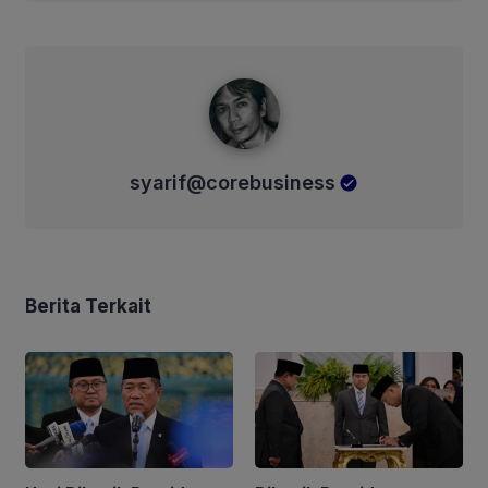
syarif@corebusiness
syarif@corebusiness
Berita Terkait