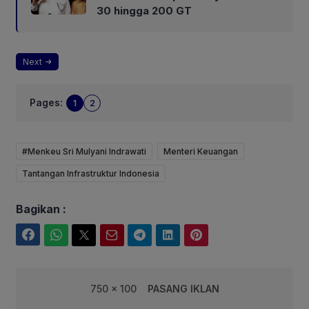
30 hingga 200 GT
Next
Pages:
1
2
#Menkeu Sri Mulyani Indrawati
Menteri Keuangan
Tantangan Infrastruktur Indonesia
Bagikan :
Facebook
WhatsApp
Twitter
Email
Telegram
LinkedIn
Pinterest
750 x 100
PASANG IKLAN