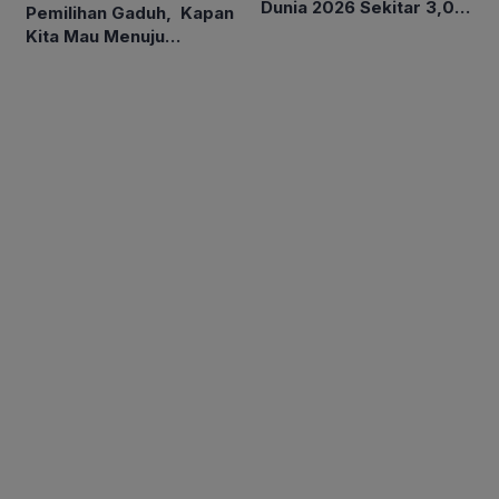
Dunia 2026 Sekitar 3,0
Pemilihan Gaduh, Kapan
Persen, Indonesia antara
Kita Mau Menuju
4,9-5,7 Persen
Kesejahteraan Rakyat?