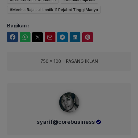
#Menhut Raja Juli Lantik 11 Pejabat Tinggi Madya
Bagikan :
Facebook
WhatsApp
Twitter
Email
Telegram
LinkedIn
Pinterest
750 x 100
PASANG IKLAN
syarif@corebusiness
syarif@corebusiness