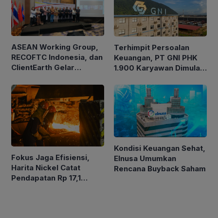
ASEAN Working Group,
Terhimpit Persoalan
RECOFTC Indonesia, dan
Keuangan, PT GNI PHK
ClientEarth Gelar
1.900 Karyawan Dimulai
Lokakarya Regional
5 Agustus 2026
untuk Memperkuat Tata
Kelola Perhutanan Sosial
Kondisi Keuangan Sehat,
Fokus Jaga Efisiensi,
Elnusa Umumkan
Harita Nickel Catat
Rencana Buyback Saham
Pendapatan Rp 17,1
Triliun pada Semester I
2026