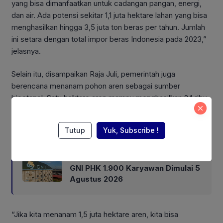
yang bisa dimanfaatkan untuk cadangan pangan, energi,
dan air. Ada potensi sekitar 1,1 juta hektare lahan yang bisa
menghasilkan hingga 3,5 juta ton beras per tahun. Jumlah
ini setara dengan total impor beras Indonesia pada 2023,”
jelasnya.
Selain itu, disampaikan Raja Juli, pemerintah juga
berencana menanam pohon aren sebagai sumber
bioetanol. Satu hektare aren mampu menghasilkan 24 ribu
kiloliter bioetanol.
Tutup
Yuk, Subscribe !
Also Read:
Terhimpit Persoalan Keuangan, PT
GNI PHK 1.900 Karyawan Dimulai 5
Agustus 2026
“Jika kita menanam 1,5 juta hektare aren, kita bisa