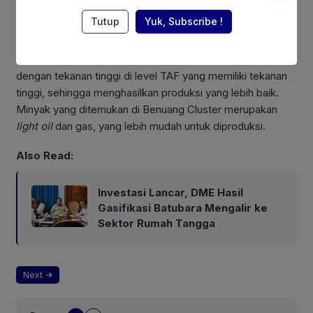
Tutup
Yuk, Subscribe !
Benuang Cluster diketahui memiliki karakteristik
multilayer
reservoir
, memungkinkan ditemukan lapisan-lapisan baru
dengan tekanan tinggi di level TAF yang memiliki tekanan
tinggi, sehingga menghasilkan produksi yang lebih baik.
Minyak yang ditemukan di Benuang Cluster merupakan
light oil
dan gas, yang lebih mudah untuk diproduksi.
Also Read:
Investasi Lancar, DME Hasil
Gasifikasi Batubara Mengalir ke
Sektor Rumah Tangga
Next