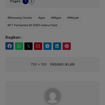
Pages:
1
2
#Benuang Cluster
#gas
#Migas
#Minyak
#PT Pertamina EP (PEP) Adera Field
Bagikan :
Facebook
WhatsApp
Twitter
Email
Telegram
LinkedIn
Pinterest
750 x 100
PASANG IKLAN
Fairuuz Corebusiness