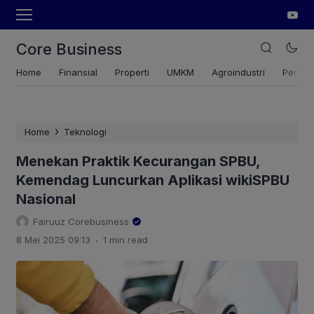
Core Business
Home
Finansial
Properti
UMKM
Agroindustri
Pertan
›
Home
Teknologi
Menekan Praktik Kecurangan SPBU,
Kemendag Luncurkan Aplikasi wikiSPBU
Nasional
Fairuuz Corebusiness
.
8 Mei 2025 09:13
1 min read