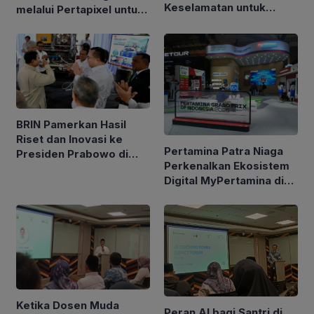
Keselamatan untuk
melalui Pertapixel untuk
Kendaraan di GIIAS 2026
Dukung Pengelolaan
Aset Berbasis Data
BRIN Pamerkan Hasil
Riset dan Inovasi ke
Pertamina Patra Niaga
Presiden Prabowo di
Perkenalkan Ekosistem
Istana
Digital MyPertamina di
GIIAS 2026
Ketika Dosen Muda
Peran AI bagi Santri di