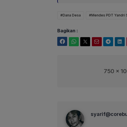
#Dana Desa
#Mendes PDT Yandri 
Bagikan :
Facebook
WhatsApp
Twitter
Email
Telegram
LinkedIn
750 x 1
syarif@corebusiness
syarif@coreb