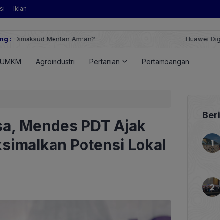
si
Iklan
ng :
Huawei Digital Power Dorong Indonesia Menuju Revolusi Energi T
FusionSolar Terbaru
UMKM
Agroindustri
Pertanian
Pertambangan
Ener
Ber
sa, Mendes PDT Ajak
simalkan Potensi Lokal