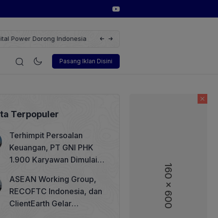
erbarukan dengan Solusi
Wakil Direktur Utama PT Pelindo, Hambra 
gi
Korporasi
Teknologi
Otomotif
Wawancara
Sos
Pasang Iklan Disini
ita Terpopuler
Terhimpit Persoalan
Keuangan, PT GNI PHK
1.900 Karyawan Dimulai 5
160 x 600
160 x 600
Agustus 2026
ASEAN Working Group,
RECOFTC Indonesia, dan
ClientEarth Gelar
Lokakarya Regional untuk