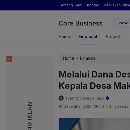
Tentang Kami
Kontak
Kebijakan Priva
Core Business
gamat Pertanian yang Dimaksud Mentan Amran?
Trendi
Home
Finansial
Properti
›
Home
Finansial
Melalui Dana De
Kepala Desa Mak
syarif@corebusiness
PASANG IKLAN
PASANG IKLAN
.
16 Desember 2024 08:50
2 min read