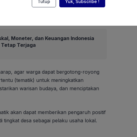
Tutup
Yuk, Subscribe !
skal, Moneter, dan Keuangan Indonesia
6 Tetap Terjaga
arap, agar warga dapat bergotong-royong
entu (tematik) untuk meningkatkan
starikan warisan budaya, dan menciptakan
atik akan dapat memberikan pengaruh positif
i tingkat desa sebagai pelaku usaha lokal.