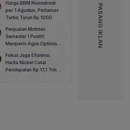
Harga BBM Nonsubsidi
Memperkuat Tata Kelola
PASANG IKLAN
PASANG IKLAN
per 1 Agustus, Pertamax
Perhutanan Sosial
Turbo Turun Rp 1000
Penjualan Mobnas
Semester I Positif,
Menperin Agus Optimistis
Lampaui Target 850 Unit
Fokus Jaga Efisiensi,
Harita Nickel Catat
Pendapatan Rp 17,1 Triliun
pada Semester I 2026