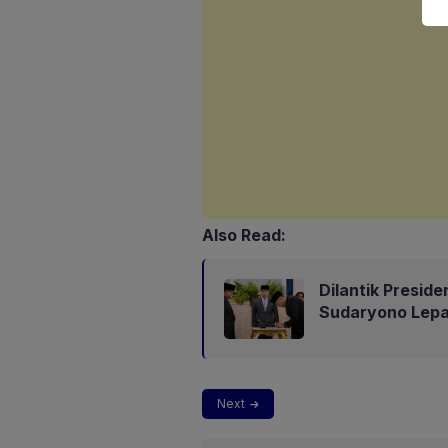
Also Read:
Dilantik Presid
Sudaryono Lep
Next