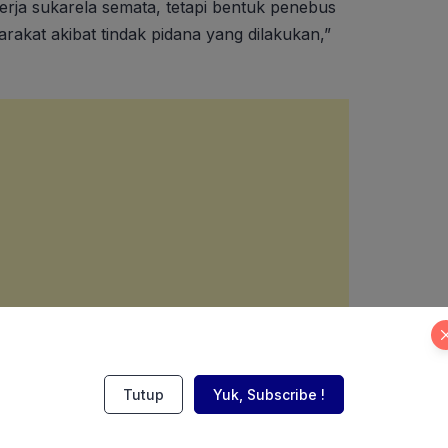
kerja sukarela semata, tetapi bentuk penebus
akat akibat tindak pidana yang dilakukan,”
Tutup
Yuk, Subscribe !