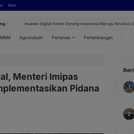
si
Iklan
ng :
Huawei Digital Power Dorong Indonesia Menuju Revolusi Energi T
FusionSolar Terbaru
UMKM
Agroindustri
Pertanian
Pertambangan
Energ
Ber
ial, Menteri Imipas
mplementasikan Pidana