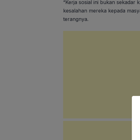
“Kerja sosial ini bukan sekadar 
kesalahan mereka kepada masyar
terangnya.