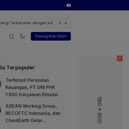
erbarukan dengan Solusi
Wakil Direktur Utama PT Pelindo, Hambra 
i
Korporasi
Teknologi
Otomotif
Wawancara
Soso
Pasang Iklan Disini
ita Terpopuler
Terhimpit Persoalan
Keuangan, PT GNI PHK
1.900 Karyawan Dimulai 5
160 x 600
160 x 600
Agustus 2026
ASEAN Working Group,
RECOFTC Indonesia, dan
ClientEarth Gelar
Lokakarya Regional untuk