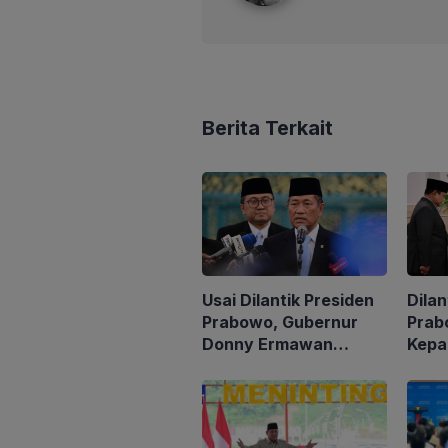
Berita Terkait
Usai Dilantik Presiden
Dilan
Prabowo, Gubernur
Prab
Donny Ermawan
Kepa
Jelaskan Tujuan
Suda
Pembentukan URI
Jaba