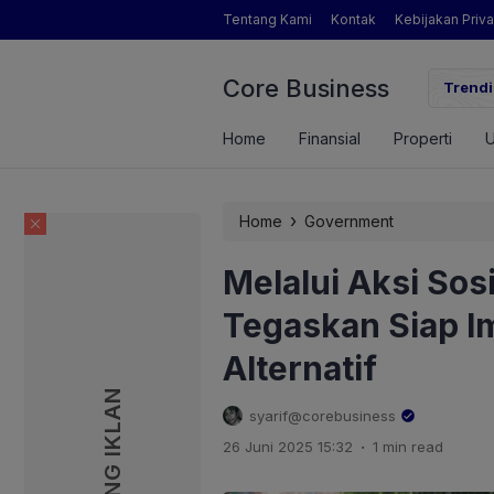
Tentang Kami
Kontak
Kebijakan Priva
Core Business
gamat Pertanian yang Dimaksud Mentan Amran?
Trendi
Home
Finansial
Properti
›
Home
Government
Melalui Aksi Sos
Tegaskan Siap I
Alternatif
PASANG IKLAN
PASANG IKLAN
syarif@corebusiness
.
26 Juni 2025 15:32
1 min read