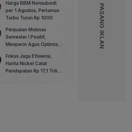
Harga BBM Nonsubsidi
Memperkuat Tata Kelola
PASANG IKLAN
PASANG IKLAN
per 1 Agustus, Pertamax
Perhutanan Sosial
Turbo Turun Rp 1000
Penjualan Mobnas
Semester I Positif,
Menperin Agus Optimistis
Lampaui Target 850 Unit
Fokus Jaga Efisiensi,
Harita Nickel Catat
Pendapatan Rp 17,1 Triliun
pada Semester I 2026