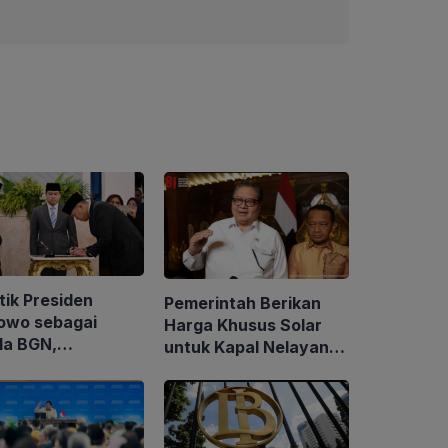
tik Presiden
Pemerintah Berikan
owo sebagai
Harga Khusus Solar
la BGN,
untuk Kapal Nelayan
ryono Lepas
Ukuran 30 hingga 200
tan Wamentan
GT