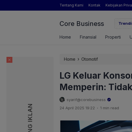
Tentang Kami
Kontak
Kebijakan Priva
Core Business
gamat Pertanian yang Dimaksud Mentan Amran?
Trendi
Home
Finansial
Properti
›
Home
Otomotif
LG Keluar Konsor
Memperin: Tidak
syarif@corebusiness
PASANG IKLAN
PASANG IKLAN
.
24 April 2025 19:22
1 min read