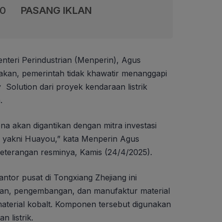
00
PASANG IKLAN
nteri Perindustrian (Menperin), Agus
kan, pemerintah tidak khawatir menanggapi
Solution dari proyek kendaraan listrik
.
ena akan digantikan dengan mitra investasi
, yakni Huayou,” kata Menperin Agus
eterangan resminya, Kamis (24/4/2025).
tor pusat di Tongxiang Zhejiang ini
tian, pengembangan, dan manufaktur material
 material kobalt. Komponen tersebut digunakan
 listrik.