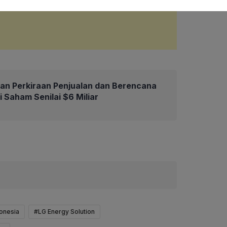
an Perkiraan Penjualan dan Berencana
 Saham Senilai $6 Miliar
donesia
#LG Energy Solution