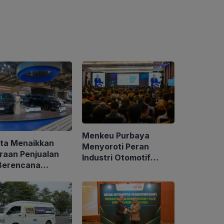
Menkeu Purbaya
ta Menaikkan
Menyoroti Peran
iraan Penjualan
Industri Otomotif
Berencana
Nasional
eli Kembali
m Senilai $6
r