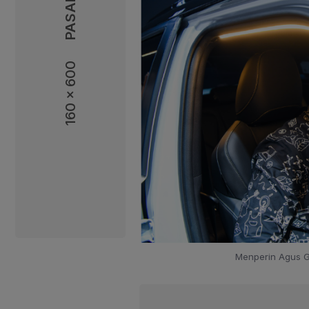
160 x 600
160 x 600
Menperin Agus G