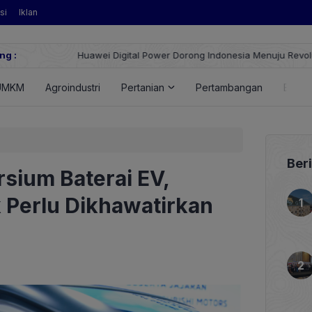
si
Iklan
ng :
Huawei Digital Power Dorong Indonesia Menuju Revolusi Energi T
FusionSolar Terbaru
UMKM
Agroindustri
Pertanian
Pertambangan
Energ
Ber
sium Baterai EV,
 Perlu Dikhawatirkan