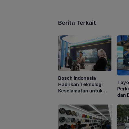
Berita Terkait
Bosch Indonesia
Toyo
Hadirkan Teknologi
Perk
Keselamatan untuk
dan 
Kendaraan di GIIAS
Memb
2026
Saha
Milia