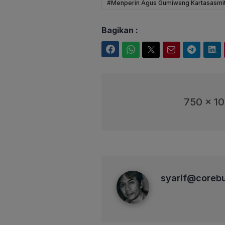
#Menperin Agus Gumiwang Kartasasmi
Bagikan :
Facebook
WhatsApp
Twitter
Email
Telegram
LinkedIn
750 x 1
syarif@corebusiness
syarif@coreb