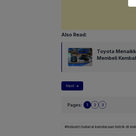
Also Read:
Toyota Menaikk
Membeli Kembali
Next
Pages:
1
2
3
#Industri baterai kendaraan listrik di in