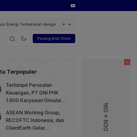
erbarukan dengan Solusi
Wakil Direktur Utama PT Pelindo, Hambra 
i
Korporasi
Teknologi
Otomotif
Wawancara
Sos
Pasang Iklan Disini
ita Terpopuler
Terhimpit Persoalan
Keuangan, PT GNI PHK
1.900 Karyawan Dimulai 5
160 x 600
160 x 600
Agustus 2026
ASEAN Working Group,
RECOFTC Indonesia, dan
ClientEarth Gelar
Lokakarya Regional untuk