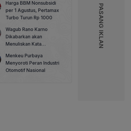
Harga BBM Nonsubsidi
Memperkuat Tata Kelola
PASANG IKLAN
PASANG IKLAN
per 1 Agustus, Pertamax
Perhutanan Sosial
Turbo Turun Rp 1000
Wagub Rano Karno
Dikabarkan akan
Menuliskan Kata
Sambutan di Buku Sastra
Menkeu Purbaya
Betawi 100 Tahun
Menyoroti Peran Industri
Otomotif Nasional